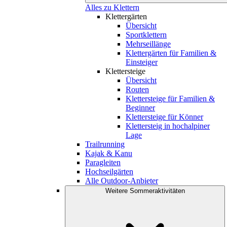
Alles zu Klettern
Klettergärten
Übersicht
Sportklettern
Mehrseillänge
Klettergärten für Familien &
Einsteiger
Klettersteige
Übersicht
Routen
Klettersteige für Familien &
Beginner
Klettersteige für Könner
Klettersteig in hochalpiner
Lage
Trailrunning
Kajak & Kanu
Paragleiten
Hochseilgärten
Alle Outdoor-Anbieter
Weitere Sommeraktivitäten