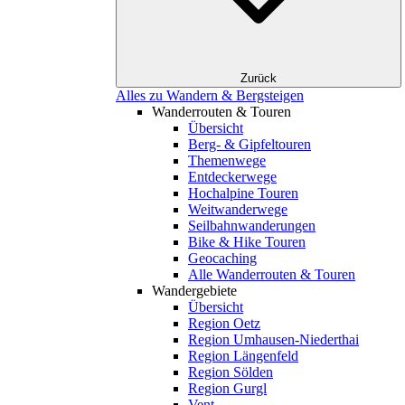
Zurück
Alles zu Wandern & Bergsteigen
Wanderrouten & Touren
Übersicht
Berg- & Gipfeltouren
Themenwege
Entdeckerwege
Hochalpine Touren
Weitwanderwege
Seilbahnwanderungen
Bike & Hike Touren
Geocaching
Alle Wanderrouten & Touren
Wandergebiete
Übersicht
Region Oetz
Region Umhausen-Niederthai
Region Längenfeld
Region Sölden
Region Gurgl
Vent