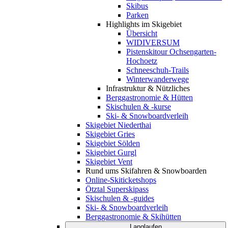
Skibus
Parken
Highlights im Skigebiet
Übersicht
WIDIVERSUM
Pistenskitour Ochsengarten-
Hochoetz
Schneeschuh-Trails
Winterwanderwege
Infrastruktur & Nützliches
Berggastronomie & Hütten
Skischulen & -kurse
Ski- & Snowboardverleih
Skigebiet Niederthai
Skigebiet Gries
Skigebiet Sölden
Skigebiet Gurgl
Skigebiet Vent
Rund ums Skifahren & Snowboarden
Online-Skiticketshops
Ötztal Superskipass
Skischulen & -guides
Ski- & Snowboardverleih
Berggastronomie & Skihütten
Langlaufen