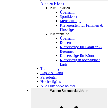
Alles zu Klettern
Klettergärten
Übersicht
Sportklettern
Mehrseillänge
Klettergärten für Familien &
Einsteiger
Klettersteige
Übersicht
Routen
Klettersteige für Familien &
Beginner
Klettersteige für Könner
Klettersteig in hochalpiner
Lage
Trailrunning
Kajak & Kanu
Paragleiten
Hochseilgärten
Alle Outdoor-Anbieter
Weitere Sommeraktivitäten