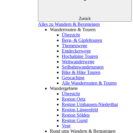
Zurück
Alles zu Wandern & Bergsteigen
Wanderrouten & Touren
Übersicht
Berg- & Gipfeltouren
Themenwege
Entdeckerwege
Hochalpine Touren
Weitwanderwege
Seilbahnwanderungen
Bike & Hike Touren
Geocaching
Alle Wanderrouten & Touren
Wandergebiete
Übersicht
Region Oetz
Region Umhausen-Niederthai
Region Längenfeld
Region Sölden
Region Gurgl
Vent
Rund ums Wandern & Bergsteigen