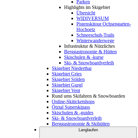
Parken
Highlights im Skigebiet
Übersicht
WIDIVERSUM
Pistenskitour Ochsengarten-
Hochoetz
Schneeschuh-Trails
Winterwanderwege
Infrastruktur & Nützliches
Berggastronomie & Hütten
Skischulen & -kurse
Ski- & Snowboardverleih
Skigebiet Niederthai
Skigebiet Gries
Skigebiet Sölden
Skigebiet Gurgl
Skigebiet Vent
Rund ums Skifahren & Snowboarden
Online-Skiticketshops
Ötztal Superskipass
Skischulen & -guides
Ski- & Snowboardverleih
Berggastronomie & Skihütten
Langlaufen