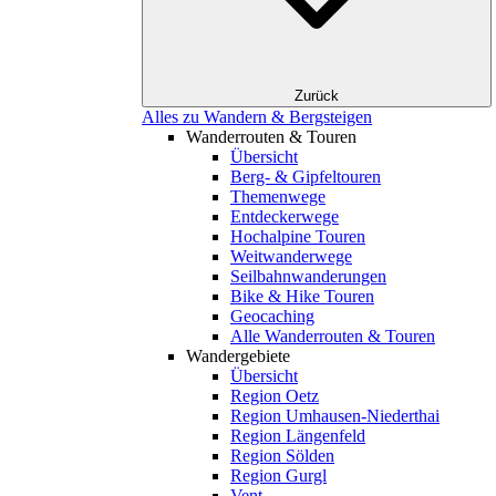
Zurück
Alles zu Wandern & Bergsteigen
Wanderrouten & Touren
Übersicht
Berg- & Gipfeltouren
Themenwege
Entdeckerwege
Hochalpine Touren
Weitwanderwege
Seilbahnwanderungen
Bike & Hike Touren
Geocaching
Alle Wanderrouten & Touren
Wandergebiete
Übersicht
Region Oetz
Region Umhausen-Niederthai
Region Längenfeld
Region Sölden
Region Gurgl
Vent