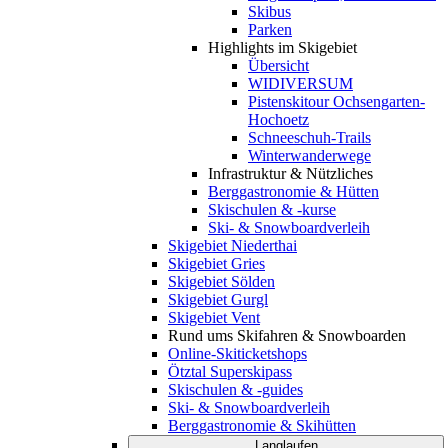
Skibus
Parken
Highlights im Skigebiet
Übersicht
WIDIVERSUM
Pistenskitour Ochsengarten-
Hochoetz
Schneeschuh-Trails
Winterwanderwege
Infrastruktur & Nützliches
Berggastronomie & Hütten
Skischulen & -kurse
Ski- & Snowboardverleih
Skigebiet Niederthai
Skigebiet Gries
Skigebiet Sölden
Skigebiet Gurgl
Skigebiet Vent
Rund ums Skifahren & Snowboarden
Online-Skiticketshops
Ötztal Superskipass
Skischulen & -guides
Ski- & Snowboardverleih
Berggastronomie & Skihütten
Langlaufen