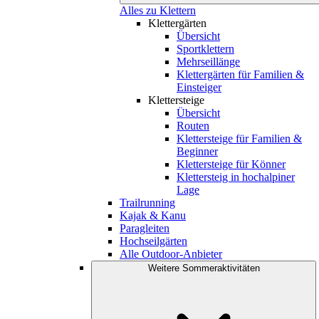
Alles zu Klettern
Klettergärten
Übersicht
Sportklettern
Mehrseillänge
Klettergärten für Familien &
Einsteiger
Klettersteige
Übersicht
Routen
Klettersteige für Familien &
Beginner
Klettersteige für Könner
Klettersteig in hochalpiner
Lage
Trailrunning
Kajak & Kanu
Paragleiten
Hochseilgärten
Alle Outdoor-Anbieter
Weitere Sommeraktivitäten