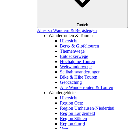
Zurück
Alles zu Wandern & Bergsteigen
Wanderrouten & Touren
Übersicht
Berg- & Gipfeltouren
Themenwege
Entdeckerwege
Hochalpine Touren
Weitwanderwege
Seilbahnwanderungen
Bike & Hike Touren
Geocaching
Alle Wanderrouten & Touren
Wandergebiete
Übersicht
Region Oetz
Region Umhausen-Niederthai
Region Längenfeld
Region Sölden
Region Gurgl
Vent