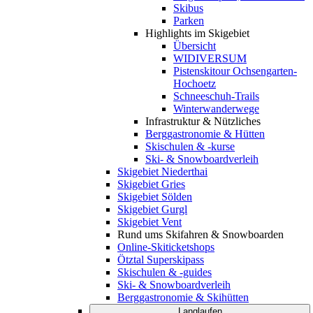
Skibus
Parken
Highlights im Skigebiet
Übersicht
WIDIVERSUM
Pistenskitour Ochsengarten-
Hochoetz
Schneeschuh-Trails
Winterwanderwege
Infrastruktur & Nützliches
Berggastronomie & Hütten
Skischulen & -kurse
Ski- & Snowboardverleih
Skigebiet Niederthai
Skigebiet Gries
Skigebiet Sölden
Skigebiet Gurgl
Skigebiet Vent
Rund ums Skifahren & Snowboarden
Online-Skiticketshops
Ötztal Superskipass
Skischulen & -guides
Ski- & Snowboardverleih
Berggastronomie & Skihütten
Langlaufen