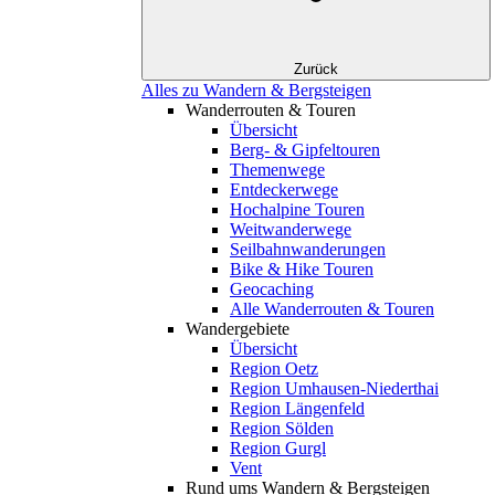
Zurück
Alles zu Wandern & Bergsteigen
Wanderrouten & Touren
Übersicht
Berg- & Gipfeltouren
Themenwege
Entdeckerwege
Hochalpine Touren
Weitwanderwege
Seilbahnwanderungen
Bike & Hike Touren
Geocaching
Alle Wanderrouten & Touren
Wandergebiete
Übersicht
Region Oetz
Region Umhausen-Niederthai
Region Längenfeld
Region Sölden
Region Gurgl
Vent
Rund ums Wandern & Bergsteigen