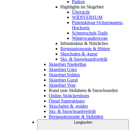
Parken
Highlights im Skigebiet
Übersicht
WIDIVERSUM
Pistenskitour Ochsengarten-
Hochoetz
Schneeschuh-Trails
Winterwanderwege
Infrastruktur & Nützliches
Berggastronomie & Hütten
Skischulen & -kurse
Ski- & Snowboardverleih
Skigebiet Niederthai
Skigebiet Gries
Skigebiet Sölden
Skigebiet Gurgl
Skigebiet Vent
Rund ums Skifahren & Snowboarden
Online-Skiticketshops
Ötztal Superskipass
Skischulen & -guides
Ski- & Snowboardverleih
Berggastronomie & Skihütten
Langlaufen