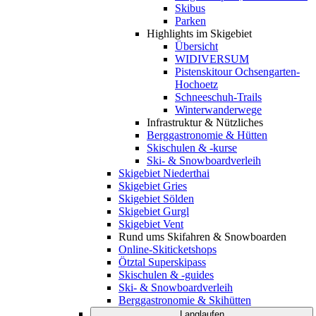
Skibus
Parken
Highlights im Skigebiet
Übersicht
WIDIVERSUM
Pistenskitour Ochsengarten-
Hochoetz
Schneeschuh-Trails
Winterwanderwege
Infrastruktur & Nützliches
Berggastronomie & Hütten
Skischulen & -kurse
Ski- & Snowboardverleih
Skigebiet Niederthai
Skigebiet Gries
Skigebiet Sölden
Skigebiet Gurgl
Skigebiet Vent
Rund ums Skifahren & Snowboarden
Online-Skiticketshops
Ötztal Superskipass
Skischulen & -guides
Ski- & Snowboardverleih
Berggastronomie & Skihütten
Langlaufen