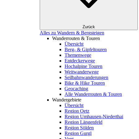
Zurück
Alles zu Wandern & Bergsteigen
Wanderrouten & Touren
Übersicht
Berg- & Gipfeltouren
Themenwege
Entdeckerwege
Hochalpine Touren
Weitwanderwege
Seilbahnwanderungen
Bike & Hike Touren
Geocaching
Alle Wanderrouten & Touren
Wandergebiete
Übersicht
Region Oetz
Region Umhausen-Niederthai
Region Längenfeld
Region Sölden
Region Gurgl
Vent