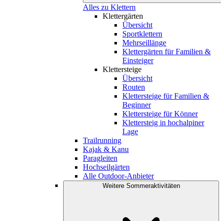
Alles zu Klettern
Klettergärten
Übersicht
Sportklettern
Mehrseillänge
Klettergärten für Familien &
Einsteiger
Klettersteige
Übersicht
Routen
Klettersteige für Familien &
Beginner
Klettersteige für Könner
Klettersteig in hochalpiner
Lage
Trailrunning
Kajak & Kanu
Paragleiten
Hochseilgärten
Alle Outdoor-Anbieter
Weitere Sommeraktivitäten