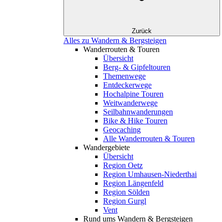
Zurück
Alles zu Wandern & Bergsteigen
Wanderrouten & Touren
Übersicht
Berg- & Gipfeltouren
Themenwege
Entdeckerwege
Hochalpine Touren
Weitwanderwege
Seilbahnwanderungen
Bike & Hike Touren
Geocaching
Alle Wanderrouten & Touren
Wandergebiete
Übersicht
Region Oetz
Region Umhausen-Niederthai
Region Längenfeld
Region Sölden
Region Gurgl
Vent
Rund ums Wandern & Bergsteigen