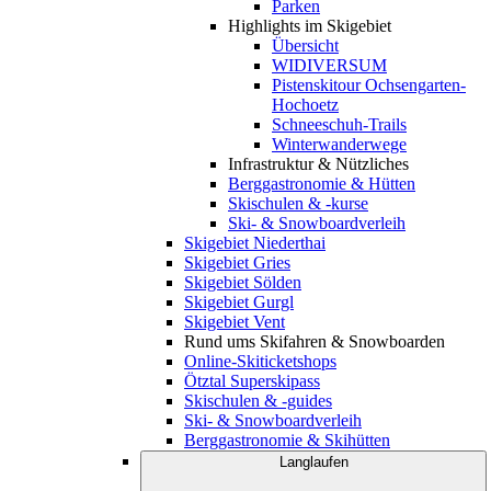
Parken
Highlights im Skigebiet
Übersicht
WIDIVERSUM
Pistenskitour Ochsengarten-
Hochoetz
Schneeschuh-Trails
Winterwanderwege
Infrastruktur & Nützliches
Berggastronomie & Hütten
Skischulen & -kurse
Ski- & Snowboardverleih
Skigebiet Niederthai
Skigebiet Gries
Skigebiet Sölden
Skigebiet Gurgl
Skigebiet Vent
Rund ums Skifahren & Snowboarden
Online-Skiticketshops
Ötztal Superskipass
Skischulen & -guides
Ski- & Snowboardverleih
Berggastronomie & Skihütten
Langlaufen