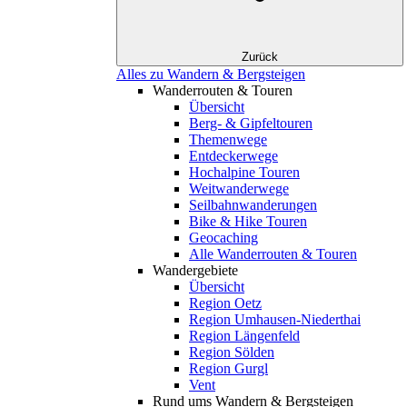
Zurück
Alles zu Wandern & Bergsteigen
Wanderrouten & Touren
Übersicht
Berg- & Gipfeltouren
Themenwege
Entdeckerwege
Hochalpine Touren
Weitwanderwege
Seilbahnwanderungen
Bike & Hike Touren
Geocaching
Alle Wanderrouten & Touren
Wandergebiete
Übersicht
Region Oetz
Region Umhausen-Niederthai
Region Längenfeld
Region Sölden
Region Gurgl
Vent
Rund ums Wandern & Bergsteigen