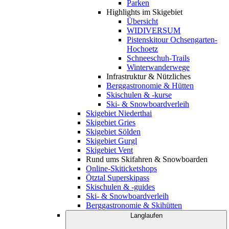
Parken
Highlights im Skigebiet
Übersicht
WIDIVERSUM
Pistenskitour Ochsengarten-
Hochoetz
Schneeschuh-Trails
Winterwanderwege
Infrastruktur & Nützliches
Berggastronomie & Hütten
Skischulen & -kurse
Ski- & Snowboardverleih
Skigebiet Niederthai
Skigebiet Gries
Skigebiet Sölden
Skigebiet Gurgl
Skigebiet Vent
Rund ums Skifahren & Snowboarden
Online-Skiticketshops
Ötztal Superskipass
Skischulen & -guides
Ski- & Snowboardverleih
Berggastronomie & Skihütten
Langlaufen