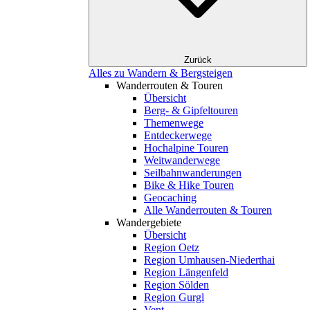
Zurück
Alles zu Wandern & Bergsteigen
Wanderrouten & Touren
Übersicht
Berg- & Gipfeltouren
Themenwege
Entdeckerwege
Hochalpine Touren
Weitwanderwege
Seilbahnwanderungen
Bike & Hike Touren
Geocaching
Alle Wanderrouten & Touren
Wandergebiete
Übersicht
Region Oetz
Region Umhausen-Niederthai
Region Längenfeld
Region Sölden
Region Gurgl
Vent