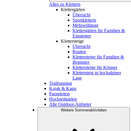
Alles zu Klettern
Klettergärten
Übersicht
Sportklettern
Mehrseillänge
Klettergärten für Familien &
Einsteiger
Klettersteige
Übersicht
Routen
Klettersteige für Familien &
Beginner
Klettersteige für Könner
Klettersteig in hochalpiner
Lage
Trailrunning
Kajak & Kanu
Paragleiten
Hochseilgärten
Alle Outdoor-Anbieter
Weitere Sommeraktivitäten