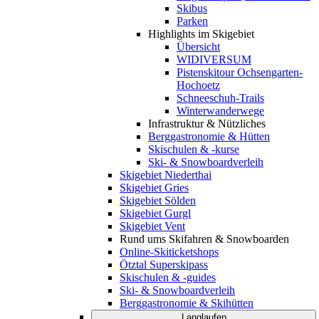
Skibus
Parken
Highlights im Skigebiet
Übersicht
WIDIVERSUM
Pistenskitour Ochsengarten-
Hochoetz
Schneeschuh-Trails
Winterwanderwege
Infrastruktur & Nützliches
Berggastronomie & Hütten
Skischulen & -kurse
Ski- & Snowboardverleih
Skigebiet Niederthai
Skigebiet Gries
Skigebiet Sölden
Skigebiet Gurgl
Skigebiet Vent
Rund ums Skifahren & Snowboarden
Online-Skiticketshops
Ötztal Superskipass
Skischulen & -guides
Ski- & Snowboardverleih
Berggastronomie & Skihütten
Langlaufen