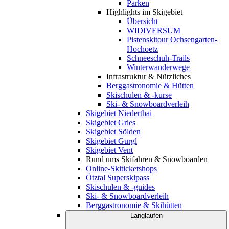
Parken
Highlights im Skigebiet
Übersicht
WIDIVERSUM
Pistenskitour Ochsengarten-
Hochoetz
Schneeschuh-Trails
Winterwanderwege
Infrastruktur & Nützliches
Berggastronomie & Hütten
Skischulen & -kurse
Ski- & Snowboardverleih
Skigebiet Niederthai
Skigebiet Gries
Skigebiet Sölden
Skigebiet Gurgl
Skigebiet Vent
Rund ums Skifahren & Snowboarden
Online-Skiticketshops
Ötztal Superskipass
Skischulen & -guides
Ski- & Snowboardverleih
Berggastronomie & Skihütten
Langlaufen