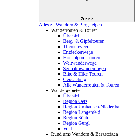
Zurück
Alles zu Wandern & Bergsteigen
Wanderrouten & Touren
Übersicht
Berg- & Gipfeltouren
Themenwege
Entdeckerwege
Hochalpine Touren
Weitwanderwege
Seilbahnwanderungen
Bike & Hike Touren
Geocaching
Alle Wanderrouten & Touren
Wandergebiete
Übersicht
Region Oetz
Region Umhausen-Niederthai
Region Längenfeld
Region Sölden
Region Gurgl
Vent
Rund ums Wandern & Bergsteigen