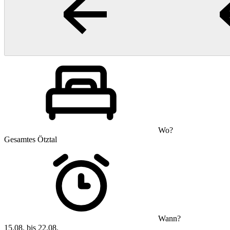
Wo?
Gesamtes Ötztal
Wann?
15.08. bis 22.08.