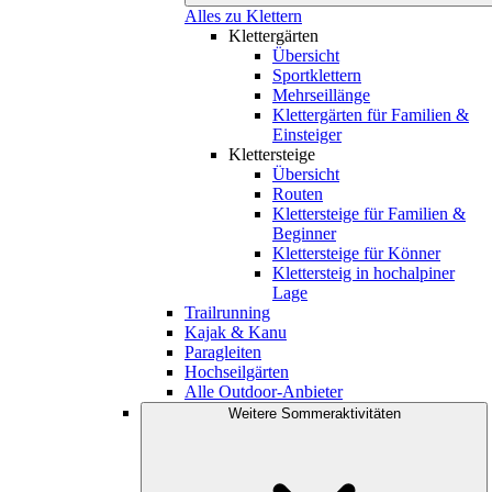
Alles zu Klettern
Klettergärten
Übersicht
Sportklettern
Mehrseillänge
Klettergärten für Familien &
Einsteiger
Klettersteige
Übersicht
Routen
Klettersteige für Familien &
Beginner
Klettersteige für Könner
Klettersteig in hochalpiner
Lage
Trailrunning
Kajak & Kanu
Paragleiten
Hochseilgärten
Alle Outdoor-Anbieter
Weitere Sommeraktivitäten