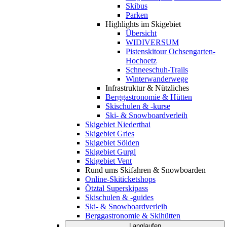
Skibus
Parken
Highlights im Skigebiet
Übersicht
WIDIVERSUM
Pistenskitour Ochsengarten-
Hochoetz
Schneeschuh-Trails
Winterwanderwege
Infrastruktur & Nützliches
Berggastronomie & Hütten
Skischulen & -kurse
Ski- & Snowboardverleih
Skigebiet Niederthai
Skigebiet Gries
Skigebiet Sölden
Skigebiet Gurgl
Skigebiet Vent
Rund ums Skifahren & Snowboarden
Online-Skiticketshops
Ötztal Superskipass
Skischulen & -guides
Ski- & Snowboardverleih
Berggastronomie & Skihütten
Langlaufen