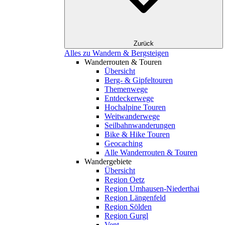
Zurück
Alles zu Wandern & Bergsteigen
Wanderrouten & Touren
Übersicht
Berg- & Gipfeltouren
Themenwege
Entdeckerwege
Hochalpine Touren
Weitwanderwege
Seilbahnwanderungen
Bike & Hike Touren
Geocaching
Alle Wanderrouten & Touren
Wandergebiete
Übersicht
Region Oetz
Region Umhausen-Niederthai
Region Längenfeld
Region Sölden
Region Gurgl
Vent