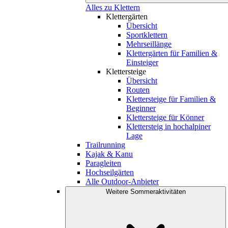
Alles zu Klettern
Klettergärten
Übersicht
Sportklettern
Mehrseillänge
Klettergärten für Familien &
Einsteiger
Klettersteige
Übersicht
Routen
Klettersteige für Familien &
Beginner
Klettersteige für Könner
Klettersteig in hochalpiner
Lage
Trailrunning
Kajak & Kanu
Paragleiten
Hochseilgärten
Alle Outdoor-Anbieter
Weitere Sommeraktivitäten