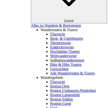
Zurück
Alles zu Wandern & Bergsteigen
Wanderrouten & Touren
Übersicht
Berg- & Gipfeltouren
Themenwege
Entdeckerwege
Hochalpine Touren
Weitwanderwege
Seilbahnwanderungen
Bike & Hike Touren
Geocaching
Alle Wanderrouten & Touren
Wandergebiete
Übersicht
Region Oetz
Region Umhausen-Niederthai
Region Längenfeld
Region Sölden
Region Gurgl
Vent