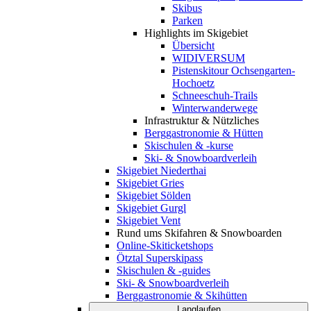
Skibus
Parken
Highlights im Skigebiet
Übersicht
WIDIVERSUM
Pistenskitour Ochsengarten-
Hochoetz
Schneeschuh-Trails
Winterwanderwege
Infrastruktur & Nützliches
Berggastronomie & Hütten
Skischulen & -kurse
Ski- & Snowboardverleih
Skigebiet Niederthai
Skigebiet Gries
Skigebiet Sölden
Skigebiet Gurgl
Skigebiet Vent
Rund ums Skifahren & Snowboarden
Online-Skiticketshops
Ötztal Superskipass
Skischulen & -guides
Ski- & Snowboardverleih
Berggastronomie & Skihütten
Langlaufen