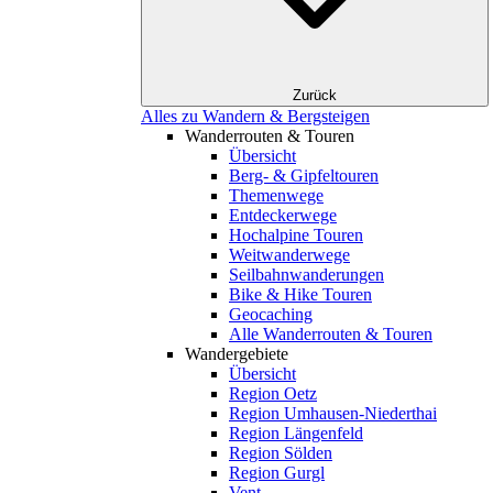
Zurück
Alles zu Wandern & Bergsteigen
Wanderrouten & Touren
Übersicht
Berg- & Gipfeltouren
Themenwege
Entdeckerwege
Hochalpine Touren
Weitwanderwege
Seilbahnwanderungen
Bike & Hike Touren
Geocaching
Alle Wanderrouten & Touren
Wandergebiete
Übersicht
Region Oetz
Region Umhausen-Niederthai
Region Längenfeld
Region Sölden
Region Gurgl
Vent