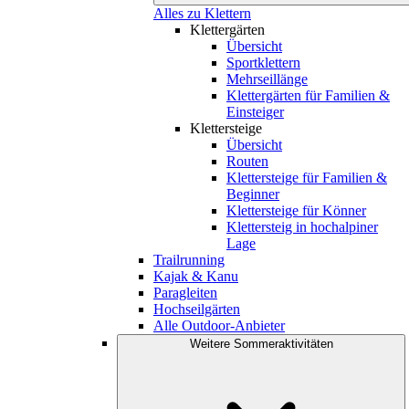
Alles zu Klettern
Klettergärten
Übersicht
Sportklettern
Mehrseillänge
Klettergärten für Familien &
Einsteiger
Klettersteige
Übersicht
Routen
Klettersteige für Familien &
Beginner
Klettersteige für Könner
Klettersteig in hochalpiner
Lage
Trailrunning
Kajak & Kanu
Paragleiten
Hochseilgärten
Alle Outdoor-Anbieter
Weitere Sommeraktivitäten