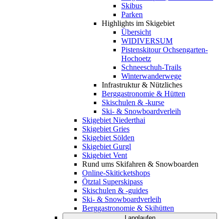
Skibus
Parken
Highlights im Skigebiet
Übersicht
WIDIVERSUM
Pistenskitour Ochsengarten-
Hochoetz
Schneeschuh-Trails
Winterwanderwege
Infrastruktur & Nützliches
Berggastronomie & Hütten
Skischulen & -kurse
Ski- & Snowboardverleih
Skigebiet Niederthai
Skigebiet Gries
Skigebiet Sölden
Skigebiet Gurgl
Skigebiet Vent
Rund ums Skifahren & Snowboarden
Online-Skiticketshops
Ötztal Superskipass
Skischulen & -guides
Ski- & Snowboardverleih
Berggastronomie & Skihütten
Langlaufen