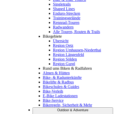
Singletrails
Shaped Lines
Enduro-Strecken
Trainingsgelände
Rennrad-Touren
Radwandern
Alle Touren, Routen & Trails
Bikegebiete
Übersicht
Region Oetz
Region Umhausen-Niederthai
Region Längenfeld
Region Sölden
Region Gurgl
Rund ums Biken & Radfahren
Almen & Hütten
Bike- & Radunterkünfte
Bikelifte & Radbus
Bikeschulen & Guides
Bike-Verleih
E-Bike Ladestationen
Bike-Service
Bikeregeln, Sicherheit & Mehr
Outdoor & Adventure