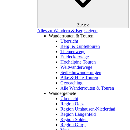
Zurück
Alles zu Wandern & Bergsteigen
Wanderrouten & Touren
Übersicht
Berg- & Gipfeltouren
Themenwege
Entdeckerwege
Hochalpine Touren
Weitwanderwege
Seilbahnwanderungen
Bike & Hike Touren
Geocaching
Alle Wanderrouten & Touren
Wandergebiete
Übersicht
Region Oetz
Region Umhausen-Niederthai
Region Längenfeld
Region Sölden
Region Gurgl
Vent