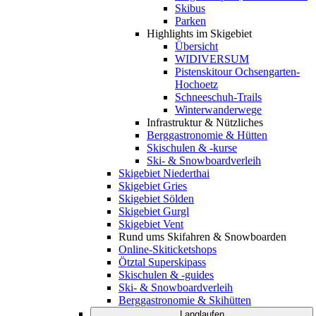
Skibus
Parken
Highlights im Skigebiet
Übersicht
WIDIVERSUM
Pistenskitour Ochsengarten-
Hochoetz
Schneeschuh-Trails
Winterwanderwege
Infrastruktur & Nützliches
Berggastronomie & Hütten
Skischulen & -kurse
Ski- & Snowboardverleih
Skigebiet Niederthai
Skigebiet Gries
Skigebiet Sölden
Skigebiet Gurgl
Skigebiet Vent
Rund ums Skifahren & Snowboarden
Online-Skiticketshops
Ötztal Superskipass
Skischulen & -guides
Ski- & Snowboardverleih
Berggastronomie & Skihütten
Langlaufen