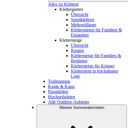
Alles zu Klettern
Klettergärten
Übersicht
Sportklettern
Mehrseillänge
Klettergärten für Familien &
Einsteiger
Klettersteige
Übersicht
Routen
Klettersteige für Familien &
Beginner
Klettersteige für Könner
Klettersteig in hochalpiner
Lage
Trailrunning
Kajak & Kanu
Paragleiten
Hochseilgärten
Alle Outdoor-Anbieter
Weitere Sommeraktivitäten