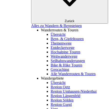
Zurück
Alles zu Wandern & Bergsteigen
Wanderrouten & Touren
Übersicht
Berg- & Gipfeltouren
Themenwege
Entdeckerwege
Hochalpine Touren
Weitwanderwege
Seilbahnwanderungen
Bike & Hike Touren
Geocaching
Alle Wanderrouten & Touren
Wandergebiete
Übersicht
Region Oetz
Region Umhausen-Niederthai
Region Längenfeld
Region Sölden
Region Gurgl
Vent