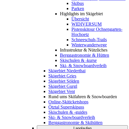
Skibus
Parken
Highlights im Skigebiet
Übersicht
WIDIVERSUM
Pistenskitour Ochsengarten-
Hochoetz
Schneeschuh-Trails
Winterwanderwege
Infrastruktur & Nützliches
Berggastronomie & Hütten
Skischulen & -kurse
Ski- & Snowboardverleih
Skigebiet Niederthai
Skigebiet Gries
Skigebiet Sölden
Skigebiet Gurgl
Skigebiet Vent
Rund ums Skifahren & Snowboarden
Online-Skiticketshops
Ötztal Superskipass
Skischulen & -guides
Ski- & Snowboardverleih
Berggastronomie & Skihütten
Langlaufen