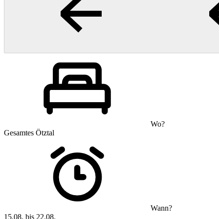
Wo?
Gesamtes Ötztal
Wann?
15.08. bis 22.08.