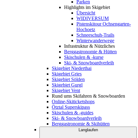
Parken
Highlights im Skigebiet
Übersicht
WIDIVERSUM
Pistenskitour Ochsengarten-
Hochoetz
Schneeschuh-Trails
Winterwanderwege
Infrastruktur & Nützliches
Berggastronomie & Hütten
Skischulen & -kurse
Ski- & Snowboardverleih
Skigebiet Niederthai
Skigebiet Gries
Skigebiet Sölden
Skigebiet Gurgl
Skigebiet Vent
Rund ums Skifahren & Snowboarden
Online-Skiticketshops
Ötztal Superskipass
Skischulen & -guides
Ski- & Snowboardverleih
Berggastronomie & Skihütten
Langlaufen