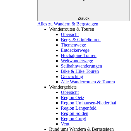
Zurück
Alles zu Wandern & Bergsteigen
Wanderrouten & Touren
Übersicht
Berg- & Gipfeltouren
Themenwege
Entdeckerwege
Hochalpine Touren
Weitwanderwege
Seilbahnwanderungen
Bike & Hike Touren
Geocaching
Alle Wanderrouten & Touren
Wandergebiete
Übersicht
Region Oetz
Region Umhausen-Niederthai
Region Längenfeld
Region Sölden
Region Gurgl
Vent
Rund ums Wandern & Bergsteigen