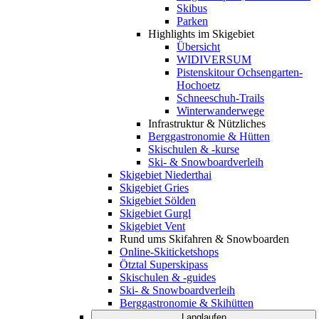
Skibus
Parken
Highlights im Skigebiet
Übersicht
WIDIVERSUM
Pistenskitour Ochsengarten-
Hochoetz
Schneeschuh-Trails
Winterwanderwege
Infrastruktur & Nützliches
Berggastronomie & Hütten
Skischulen & -kurse
Ski- & Snowboardverleih
Skigebiet Niederthai
Skigebiet Gries
Skigebiet Sölden
Skigebiet Gurgl
Skigebiet Vent
Rund ums Skifahren & Snowboarden
Online-Skiticketshops
Ötztal Superskipass
Skischulen & -guides
Ski- & Snowboardverleih
Berggastronomie & Skihütten
Langlaufen