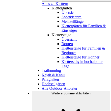
Alles zu Klettern
Klettergärten
Übersicht
Sportklettern
Mehrseillänge
Klettergärten für Familien &
Einsteiger
Klettersteige
Übersicht
Routen
Klettersteige für Familien &
Beginner
Klettersteige für Könner
Klettersteig in hochalpiner
Lage
Trailrunning
Kajak & Kanu
Paragleiten
Hochseilgärten
Alle Outdoor-Anbieter
Weitere Sommeraktivitäten