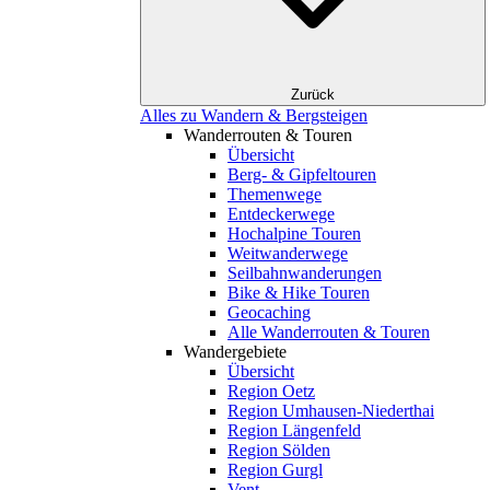
Zurück
Alles zu Wandern & Bergsteigen
Wanderrouten & Touren
Übersicht
Berg- & Gipfeltouren
Themenwege
Entdeckerwege
Hochalpine Touren
Weitwanderwege
Seilbahnwanderungen
Bike & Hike Touren
Geocaching
Alle Wanderrouten & Touren
Wandergebiete
Übersicht
Region Oetz
Region Umhausen-Niederthai
Region Längenfeld
Region Sölden
Region Gurgl
Vent