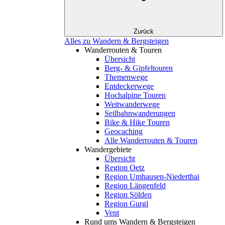
Zurück
Alles zu Wandern & Bergsteigen
Wanderrouten & Touren
Übersicht
Berg- & Gipfeltouren
Themenwege
Entdeckerwege
Hochalpine Touren
Weitwanderwege
Seilbahnwanderungen
Bike & Hike Touren
Geocaching
Alle Wanderrouten & Touren
Wandergebiete
Übersicht
Region Oetz
Region Umhausen-Niederthai
Region Längenfeld
Region Sölden
Region Gurgl
Vent
Rund ums Wandern & Bergsteigen