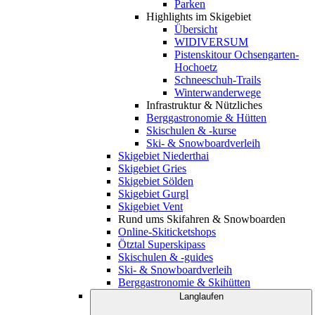
Parken
Highlights im Skigebiet
Übersicht
WIDIVERSUM
Pistenskitour Ochsengarten-
Hochoetz
Schneeschuh-Trails
Winterwanderwege
Infrastruktur & Nützliches
Berggastronomie & Hütten
Skischulen & -kurse
Ski- & Snowboardverleih
Skigebiet Niederthai
Skigebiet Gries
Skigebiet Sölden
Skigebiet Gurgl
Skigebiet Vent
Rund ums Skifahren & Snowboarden
Online-Skiticketshops
Ötztal Superskipass
Skischulen & -guides
Ski- & Snowboardverleih
Berggastronomie & Skihütten
Langlaufen