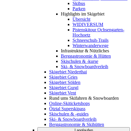
Skibus
Parken
Highlights im Skigebiet
Übersicht
WIDIVERSUM
Pistenskitour Ochsengarten-
Hochoetz
Schneeschuh-Trails
Winterwanderwege
Infrastruktur & Nützliches
Berggastronomie & Hütten
Skischulen & -kurse
Ski- & Snowboardverleih
Skigebiet Niederthai
Skigebiet Gries
Skigebiet Sölden
Skigebiet Gurgl
Skigebiet Vent
Rund ums Skifahren & Snowboarden
Online-Skiticketshops
Ötztal Superskipass
Skischulen & -guides
Ski- & Snowboardverleih
Berggastronomie & Skihütten
Langlaufen