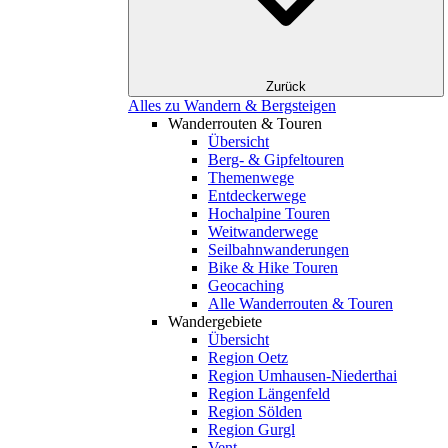
Zurück
Alles zu Wandern & Bergsteigen
Wanderrouten & Touren
Übersicht
Berg- & Gipfeltouren
Themenwege
Entdeckerwege
Hochalpine Touren
Weitwanderwege
Seilbahnwanderungen
Bike & Hike Touren
Geocaching
Alle Wanderrouten & Touren
Wandergebiete
Übersicht
Region Oetz
Region Umhausen-Niederthai
Region Längenfeld
Region Sölden
Region Gurgl
Vent