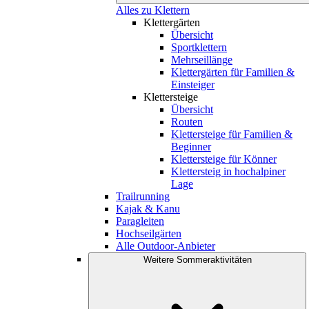
Alles zu Klettern
Klettergärten
Übersicht
Sportklettern
Mehrseillänge
Klettergärten für Familien &
Einsteiger
Klettersteige
Übersicht
Routen
Klettersteige für Familien &
Beginner
Klettersteige für Könner
Klettersteig in hochalpiner
Lage
Trailrunning
Kajak & Kanu
Paragleiten
Hochseilgärten
Alle Outdoor-Anbieter
Weitere Sommeraktivitäten