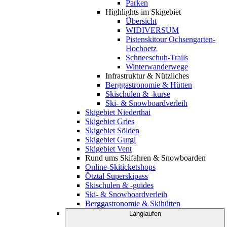
Parken
Highlights im Skigebiet
Übersicht
WIDIVERSUM
Pistenskitour Ochsengarten-
Hochoetz
Schneeschuh-Trails
Winterwanderwege
Infrastruktur & Nützliches
Berggastronomie & Hütten
Skischulen & -kurse
Ski- & Snowboardverleih
Skigebiet Niederthai
Skigebiet Gries
Skigebiet Sölden
Skigebiet Gurgl
Skigebiet Vent
Rund ums Skifahren & Snowboarden
Online-Skiticketshops
Ötztal Superskipass
Skischulen & -guides
Ski- & Snowboardverleih
Berggastronomie & Skihütten
Langlaufen