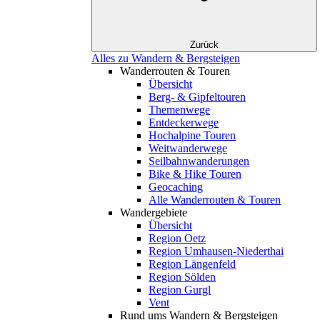
Zurück
Alles zu Wandern & Bergsteigen
Wanderrouten & Touren
Übersicht
Berg- & Gipfeltouren
Themenwege
Entdeckerwege
Hochalpine Touren
Weitwanderwege
Seilbahnwanderungen
Bike & Hike Touren
Geocaching
Alle Wanderrouten & Touren
Wandergebiete
Übersicht
Region Oetz
Region Umhausen-Niederthai
Region Längenfeld
Region Sölden
Region Gurgl
Vent
Rund ums Wandern & Bergsteigen