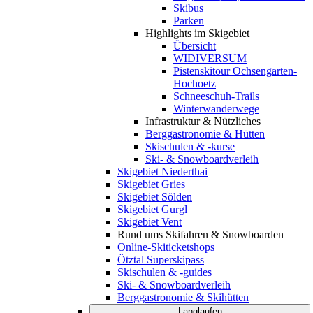
Skibus
Parken
Highlights im Skigebiet
Übersicht
WIDIVERSUM
Pistenskitour Ochsengarten-
Hochoetz
Schneeschuh-Trails
Winterwanderwege
Infrastruktur & Nützliches
Berggastronomie & Hütten
Skischulen & -kurse
Ski- & Snowboardverleih
Skigebiet Niederthai
Skigebiet Gries
Skigebiet Sölden
Skigebiet Gurgl
Skigebiet Vent
Rund ums Skifahren & Snowboarden
Online-Skiticketshops
Ötztal Superskipass
Skischulen & -guides
Ski- & Snowboardverleih
Berggastronomie & Skihütten
Langlaufen