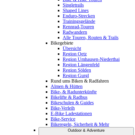
Singletrails
Shaped Lines
Enduro-Strecken
Trainingsgelände
Rennrad-Touren
Radwandern
Alle Touren, Routen & Trails
Bikegebiete
Übersicht
Region Oetz
Region Umhausen-Niederthai
Region Längenfeld
Region Sölden
Region Gurgl
Rund ums Biken & Radfahren
Almen & Hütten
Bike- & Radunterkünfte
Bikelifte & Radbus
Bikeschulen & Guides
Bike-Verleih
E-Bike Ladestationen
Bike-Service
Bikeregeln, Sicherheit & Mehr
Outdoor & Adventure