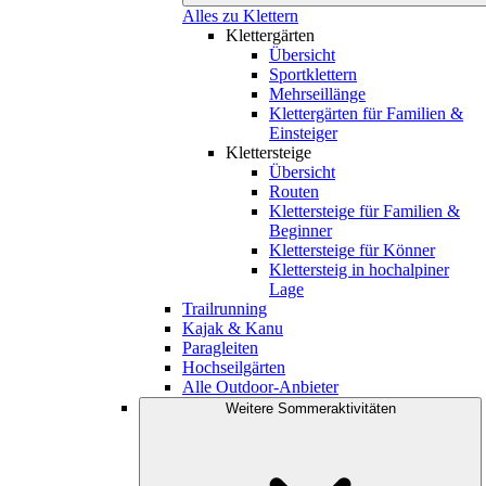
Alles zu Klettern
Klettergärten
Übersicht
Sportklettern
Mehrseillänge
Klettergärten für Familien &
Einsteiger
Klettersteige
Übersicht
Routen
Klettersteige für Familien &
Beginner
Klettersteige für Könner
Klettersteig in hochalpiner
Lage
Trailrunning
Kajak & Kanu
Paragleiten
Hochseilgärten
Alle Outdoor-Anbieter
Weitere Sommeraktivitäten