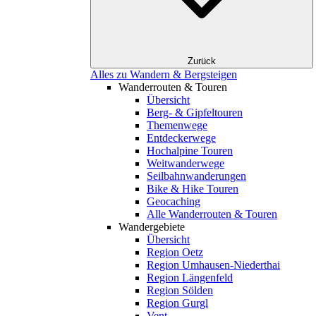
Zurück
Alles zu Wandern & Bergsteigen
Wanderrouten & Touren
Übersicht
Berg- & Gipfeltouren
Themenwege
Entdeckerwege
Hochalpine Touren
Weitwanderwege
Seilbahnwanderungen
Bike & Hike Touren
Geocaching
Alle Wanderrouten & Touren
Wandergebiete
Übersicht
Region Oetz
Region Umhausen-Niederthai
Region Längenfeld
Region Sölden
Region Gurgl
Vent