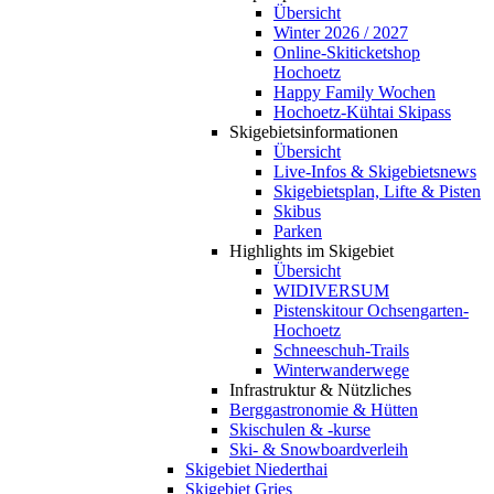
Übersicht
Winter 2026 / 2027
Online-Skiticketshop
Hochoetz
Happy Family Wochen
Hochoetz-Kühtai Skipass
Skigebietsinformationen
Übersicht
Live-Infos & Skigebietsnews
Skigebietsplan, Lifte & Pisten
Skibus
Parken
Highlights im Skigebiet
Übersicht
WIDIVERSUM
Pistenskitour Ochsengarten-
Hochoetz
Schneeschuh-Trails
Winterwanderwege
Infrastruktur & Nützliches
Berggastronomie & Hütten
Skischulen & -kurse
Ski- & Snowboardverleih
Skigebiet Niederthai
Skigebiet Gries