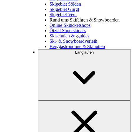
Skigebiet Sölden
Skigebiet Gurgl
Skigebiet Vent
Rund ums Skifahren & Snowboarden
Online-Skiticketshops
Ötztal Superskipass
Skischulen & -guides
Ski- & Snowboardverleih
Berggastronomie & Skihütten
Langlaufen