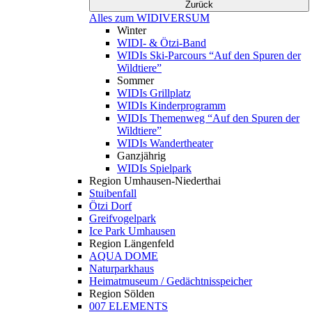
Zurück
Alles zum WIDIVERSUM
Winter
WIDI- & Ötzi-Band
WIDIs Ski-Parcours “Auf den Spuren der
Wildtiere”
Sommer
WIDIs Grillplatz
WIDIs Kinderprogramm
WIDIs Themenweg “Auf den Spuren der
Wildtiere”
WIDIs Wandertheater
Ganzjährig
WIDIs Spielpark
Region Umhausen-Niederthai
Stuibenfall
Ötzi Dorf
Greifvogelpark
Ice Park Umhausen
Region Längenfeld
AQUA DOME
Naturparkhaus
Heimatmuseum / Gedächtnisspeicher
Region Sölden
007 ELEMENTS