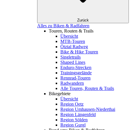
Zurück
Alles zu Biken & Radfahren
Touren, Routen & Trails
Übersicht
MTB-Touren
Ötztal Radweg
Bike & Hike Touren
Singletrails
Shaped Lines
Enduro-Strecken
Trainingsgelände
Rennrad-Touren
Radwandern
Alle Touren, Routen & Trails
Bikegebiete
Übersicht
Region Oetz
Region Umhausen-Niederthai
Region Längenfeld
Region Sölden
Region Gurgl