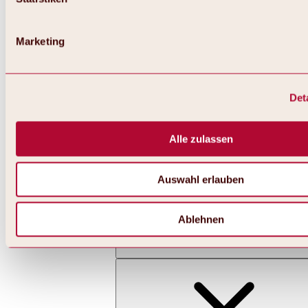
Marketing
Det
Zurück
Alles zu Skifahren & Snowboarden | Skigebiete
Skigebiete
Alle zulassen
Skigebiet Hochoetz
Auswahl erlauben
Ablehnen