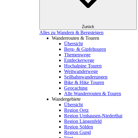
Zurück
Alles zu Wandern & Bergsteigen
Wanderrouten & Touren
Übersicht
Berg- & Gipfeltouren
Themenwege
Entdeckerwege
Hochalpine Touren
Weitwanderwege
Seilbahnwanderungen
Bike & Hike Touren
Geocaching
Alle Wanderrouten & Touren
Wandergebiete
Übersicht
Region Oetz
Region Umhausen-Niederthai
Region Längenfeld
Region Sölden
Region Gurgl
Vent