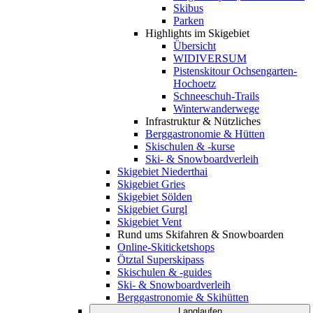
Skibus
Parken
Highlights im Skigebiet
Übersicht
WIDIVERSUM
Pistenskitour Ochsengarten-
Hochoetz
Schneeschuh-Trails
Winterwanderwege
Infrastruktur & Nützliches
Berggastronomie & Hütten
Skischulen & -kurse
Ski- & Snowboardverleih
Skigebiet Niederthai
Skigebiet Gries
Skigebiet Sölden
Skigebiet Gurgl
Skigebiet Vent
Rund ums Skifahren & Snowboarden
Online-Skiticketshops
Ötztal Superskipass
Skischulen & -guides
Ski- & Snowboardverleih
Berggastronomie & Skihütten
Langlaufen