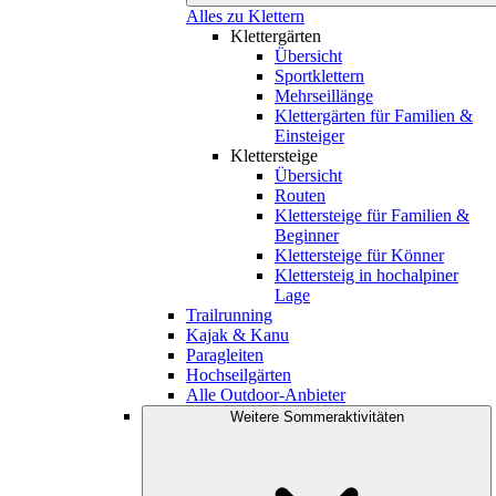
Alles zu Klettern
Klettergärten
Übersicht
Sportklettern
Mehrseillänge
Klettergärten für Familien &
Einsteiger
Klettersteige
Übersicht
Routen
Klettersteige für Familien &
Beginner
Klettersteige für Könner
Klettersteig in hochalpiner
Lage
Trailrunning
Kajak & Kanu
Paragleiten
Hochseilgärten
Alle Outdoor-Anbieter
Weitere Sommeraktivitäten