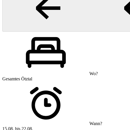
Wo?
Gesamtes Ötztal
Wann?
15.08. bis 22.08.