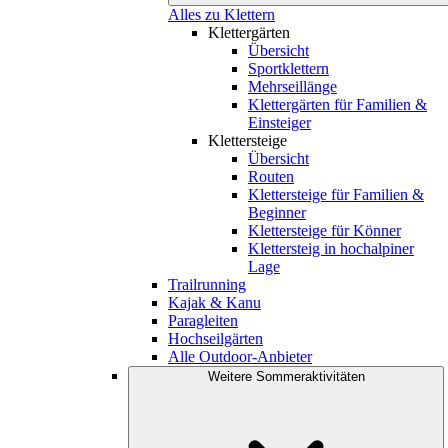
Alles zu Klettern
Klettergärten
Übersicht
Sportklettern
Mehrseillänge
Klettergärten für Familien &
Einsteiger
Klettersteige
Übersicht
Routen
Klettersteige für Familien &
Beginner
Klettersteige für Könner
Klettersteig in hochalpiner
Lage
Trailrunning
Kajak & Kanu
Paragleiten
Hochseilgärten
Alle Outdoor-Anbieter
Weitere Sommeraktivitäten