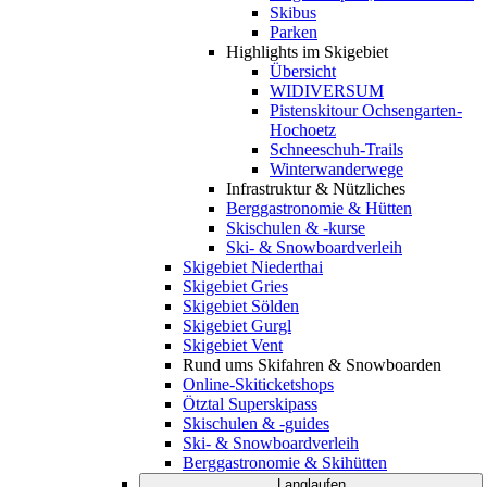
Skibus
Parken
Highlights im Skigebiet
Übersicht
WIDIVERSUM
Pistenskitour Ochsengarten-
Hochoetz
Schneeschuh-Trails
Winterwanderwege
Infrastruktur & Nützliches
Berggastronomie & Hütten
Skischulen & -kurse
Ski- & Snowboardverleih
Skigebiet Niederthai
Skigebiet Gries
Skigebiet Sölden
Skigebiet Gurgl
Skigebiet Vent
Rund ums Skifahren & Snowboarden
Online-Skiticketshops
Ötztal Superskipass
Skischulen & -guides
Ski- & Snowboardverleih
Berggastronomie & Skihütten
Langlaufen