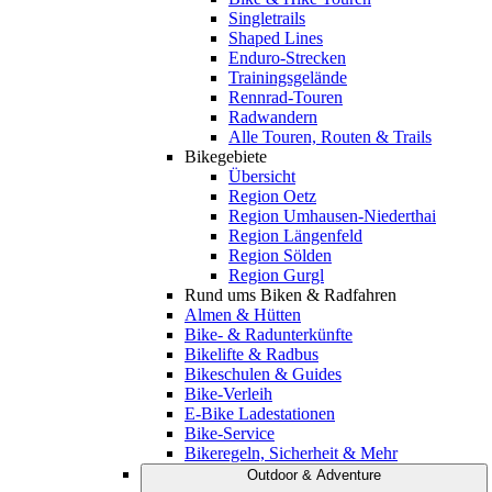
Singletrails
Shaped Lines
Enduro-Strecken
Trainingsgelände
Rennrad-Touren
Radwandern
Alle Touren, Routen & Trails
Bikegebiete
Übersicht
Region Oetz
Region Umhausen-Niederthai
Region Längenfeld
Region Sölden
Region Gurgl
Rund ums Biken & Radfahren
Almen & Hütten
Bike- & Radunterkünfte
Bikelifte & Radbus
Bikeschulen & Guides
Bike-Verleih
E-Bike Ladestationen
Bike-Service
Bikeregeln, Sicherheit & Mehr
Outdoor & Adventure