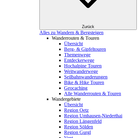
Zurück
Alles zu Wandern & Bergsteigen
Wanderrouten & Touren
Übersicht
Berg- & Gipfeltouren
Themenwege
Entdeckerwege
Hochalpine Touren
Weitwanderwege
Seilbahnwanderungen
Bike & Hike Touren
Geocaching
Alle Wanderrouten & Touren
Wandergebiete
Übersicht
Region Oetz
Region Umhausen-Niederthai
Region Längenfeld
Region Sölden
Region Gurgl
Vent