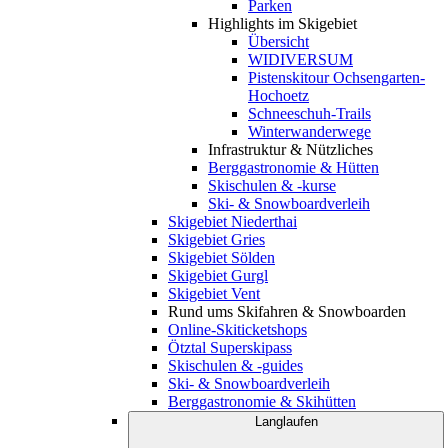
Parken
Highlights im Skigebiet
Übersicht
WIDIVERSUM
Pistenskitour Ochsengarten-
Hochoetz
Schneeschuh-Trails
Winterwanderwege
Infrastruktur & Nützliches
Berggastronomie & Hütten
Skischulen & -kurse
Ski- & Snowboardverleih
Skigebiet Niederthai
Skigebiet Gries
Skigebiet Sölden
Skigebiet Gurgl
Skigebiet Vent
Rund ums Skifahren & Snowboarden
Online-Skiticketshops
Ötztal Superskipass
Skischulen & -guides
Ski- & Snowboardverleih
Berggastronomie & Skihütten
Langlaufen