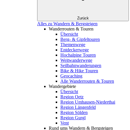
Zurück
Alles zu Wandern & Bergsteigen
Wanderrouten & Touren
Übersicht
Berg- & Gipfeltouren
Themenwege
Entdeckerwege
Hochalpine Touren
Weitwanderwege
Seilbahnwanderungen
Bike & Hike Touren
Geocaching
Alle Wanderrouten & Touren
Wandergebiete
Übersicht
Region Oetz
Region Umhausen-Niederthai
Region Längenfeld
Region Sölden
Region Gurgl
Vent
Rund ums Wandern & Bergsteigen