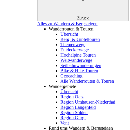
Zurück
Alles zu Wandern & Bergsteigen
Wanderrouten & Touren
Übersicht
Berg- & Gipfeltouren
Themenwege
Entdeckerwege
Hochalpine Touren
Weitwanderwege
Seilbahnwanderungen
Bike & Hike Touren
Geocaching
Alle Wanderrouten & Touren
Wandergebiete
Übersicht
Region Oetz
Region Umhausen-Niederthai
Region Längenfeld
Region Sölden
Region Gurgl
Vent
Rund ums Wandern & Bergsteigen