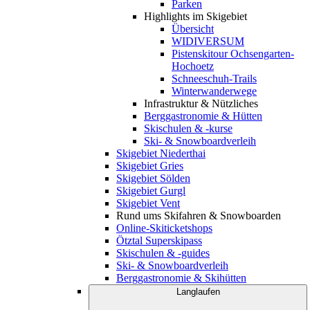
Parken
Highlights im Skigebiet
Übersicht
WIDIVERSUM
Pistenskitour Ochsengarten-
Hochoetz
Schneeschuh-Trails
Winterwanderwege
Infrastruktur & Nützliches
Berggastronomie & Hütten
Skischulen & -kurse
Ski- & Snowboardverleih
Skigebiet Niederthai
Skigebiet Gries
Skigebiet Sölden
Skigebiet Gurgl
Skigebiet Vent
Rund ums Skifahren & Snowboarden
Online-Skiticketshops
Ötztal Superskipass
Skischulen & -guides
Ski- & Snowboardverleih
Berggastronomie & Skihütten
Langlaufen