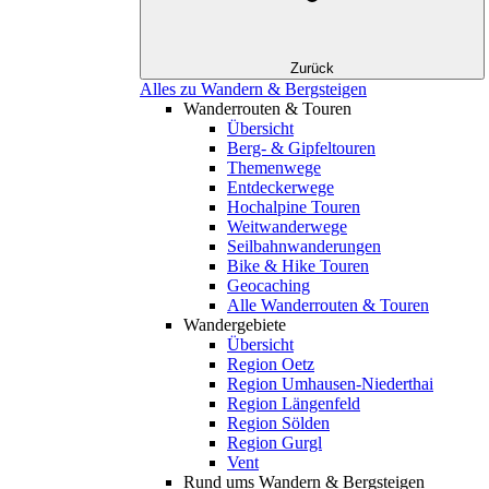
Zurück
Alles zu Wandern & Bergsteigen
Wanderrouten & Touren
Übersicht
Berg- & Gipfeltouren
Themenwege
Entdeckerwege
Hochalpine Touren
Weitwanderwege
Seilbahnwanderungen
Bike & Hike Touren
Geocaching
Alle Wanderrouten & Touren
Wandergebiete
Übersicht
Region Oetz
Region Umhausen-Niederthai
Region Längenfeld
Region Sölden
Region Gurgl
Vent
Rund ums Wandern & Bergsteigen