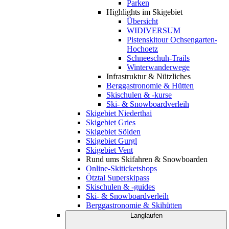
Parken
Highlights im Skigebiet
Übersicht
WIDIVERSUM
Pistenskitour Ochsengarten-
Hochoetz
Schneeschuh-Trails
Winterwanderwege
Infrastruktur & Nützliches
Berggastronomie & Hütten
Skischulen & -kurse
Ski- & Snowboardverleih
Skigebiet Niederthai
Skigebiet Gries
Skigebiet Sölden
Skigebiet Gurgl
Skigebiet Vent
Rund ums Skifahren & Snowboarden
Online-Skiticketshops
Ötztal Superskipass
Skischulen & -guides
Ski- & Snowboardverleih
Berggastronomie & Skihütten
Langlaufen