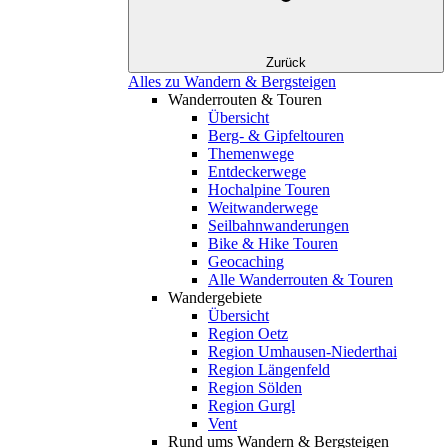
Zurück
Alles zu Wandern & Bergsteigen
Wanderrouten & Touren
Übersicht
Berg- & Gipfeltouren
Themenwege
Entdeckerwege
Hochalpine Touren
Weitwanderwege
Seilbahnwanderungen
Bike & Hike Touren
Geocaching
Alle Wanderrouten & Touren
Wandergebiete
Übersicht
Region Oetz
Region Umhausen-Niederthai
Region Längenfeld
Region Sölden
Region Gurgl
Vent
Rund ums Wandern & Bergsteigen