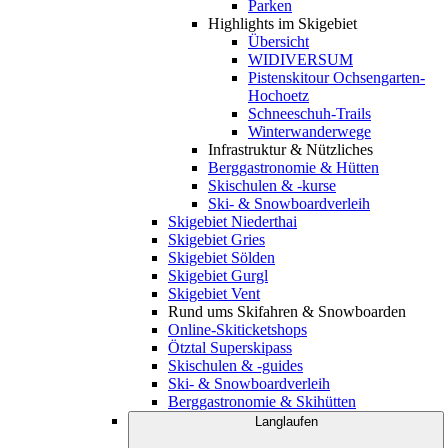
Parken
Highlights im Skigebiet
Übersicht
WIDIVERSUM
Pistenskitour Ochsengarten-
Hochoetz
Schneeschuh-Trails
Winterwanderwege
Infrastruktur & Nützliches
Berggastronomie & Hütten
Skischulen & -kurse
Ski- & Snowboardverleih
Skigebiet Niederthai
Skigebiet Gries
Skigebiet Sölden
Skigebiet Gurgl
Skigebiet Vent
Rund ums Skifahren & Snowboarden
Online-Skiticketshops
Ötztal Superskipass
Skischulen & -guides
Ski- & Snowboardverleih
Berggastronomie & Skihütten
Langlaufen