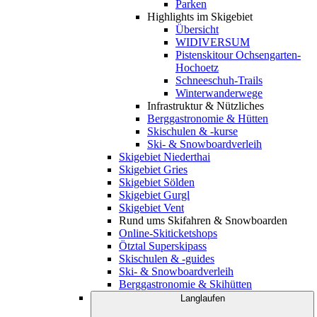
Parken
Highlights im Skigebiet
Übersicht
WIDIVERSUM
Pistenskitour Ochsengarten-
Hochoetz
Schneeschuh-Trails
Winterwanderwege
Infrastruktur & Nützliches
Berggastronomie & Hütten
Skischulen & -kurse
Ski- & Snowboardverleih
Skigebiet Niederthai
Skigebiet Gries
Skigebiet Sölden
Skigebiet Gurgl
Skigebiet Vent
Rund ums Skifahren & Snowboarden
Online-Skiticketshops
Ötztal Superskipass
Skischulen & -guides
Ski- & Snowboardverleih
Berggastronomie & Skihütten
Langlaufen