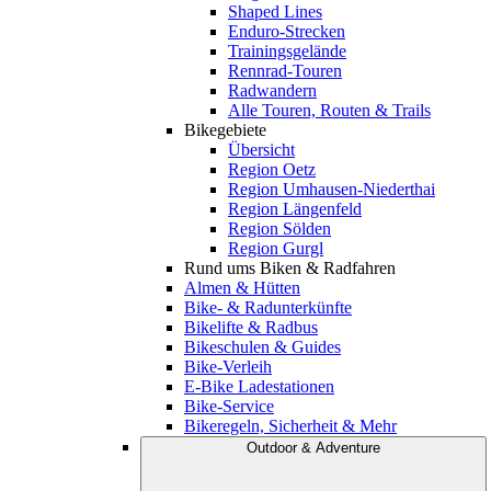
Shaped Lines
Enduro-Strecken
Trainingsgelände
Rennrad-Touren
Radwandern
Alle Touren, Routen & Trails
Bikegebiete
Übersicht
Region Oetz
Region Umhausen-Niederthai
Region Längenfeld
Region Sölden
Region Gurgl
Rund ums Biken & Radfahren
Almen & Hütten
Bike- & Radunterkünfte
Bikelifte & Radbus
Bikeschulen & Guides
Bike-Verleih
E-Bike Ladestationen
Bike-Service
Bikeregeln, Sicherheit & Mehr
Outdoor & Adventure