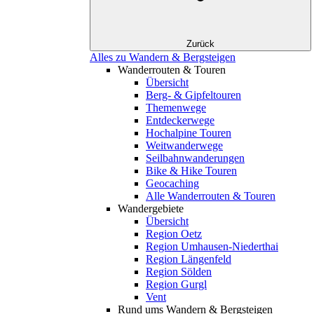
Zurück
Alles zu Wandern & Bergsteigen
Wanderrouten & Touren
Übersicht
Berg- & Gipfeltouren
Themenwege
Entdeckerwege
Hochalpine Touren
Weitwanderwege
Seilbahnwanderungen
Bike & Hike Touren
Geocaching
Alle Wanderrouten & Touren
Wandergebiete
Übersicht
Region Oetz
Region Umhausen-Niederthai
Region Längenfeld
Region Sölden
Region Gurgl
Vent
Rund ums Wandern & Bergsteigen