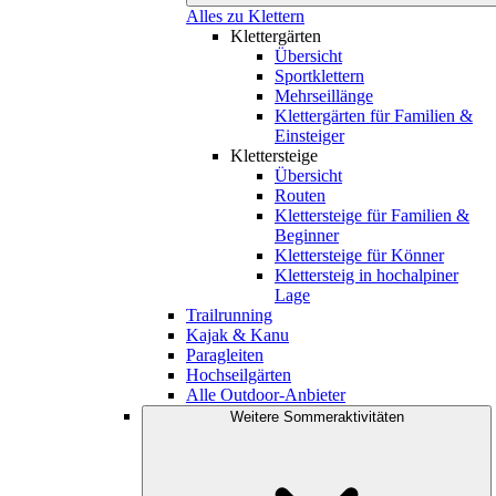
Alles zu Klettern
Klettergärten
Übersicht
Sportklettern
Mehrseillänge
Klettergärten für Familien &
Einsteiger
Klettersteige
Übersicht
Routen
Klettersteige für Familien &
Beginner
Klettersteige für Könner
Klettersteig in hochalpiner
Lage
Trailrunning
Kajak & Kanu
Paragleiten
Hochseilgärten
Alle Outdoor-Anbieter
Weitere Sommeraktivitäten