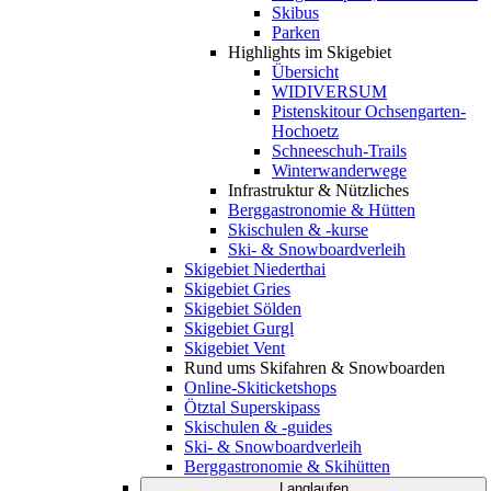
Skibus
Parken
Highlights im Skigebiet
Übersicht
WIDIVERSUM
Pistenskitour Ochsengarten-
Hochoetz
Schneeschuh-Trails
Winterwanderwege
Infrastruktur & Nützliches
Berggastronomie & Hütten
Skischulen & -kurse
Ski- & Snowboardverleih
Skigebiet Niederthai
Skigebiet Gries
Skigebiet Sölden
Skigebiet Gurgl
Skigebiet Vent
Rund ums Skifahren & Snowboarden
Online-Skiticketshops
Ötztal Superskipass
Skischulen & -guides
Ski- & Snowboardverleih
Berggastronomie & Skihütten
Langlaufen