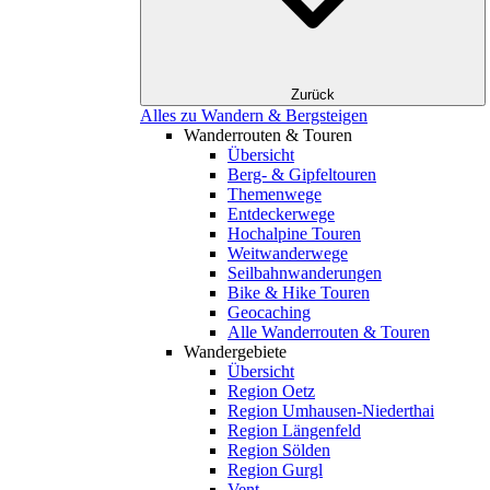
Zurück
Alles zu Wandern & Bergsteigen
Wanderrouten & Touren
Übersicht
Berg- & Gipfeltouren
Themenwege
Entdeckerwege
Hochalpine Touren
Weitwanderwege
Seilbahnwanderungen
Bike & Hike Touren
Geocaching
Alle Wanderrouten & Touren
Wandergebiete
Übersicht
Region Oetz
Region Umhausen-Niederthai
Region Längenfeld
Region Sölden
Region Gurgl
Vent