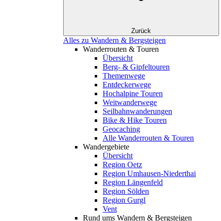
Zurück
Alles zu Wandern & Bergsteigen
Wanderrouten & Touren
Übersicht
Berg- & Gipfeltouren
Themenwege
Entdeckerwege
Hochalpine Touren
Weitwanderwege
Seilbahnwanderungen
Bike & Hike Touren
Geocaching
Alle Wanderrouten & Touren
Wandergebiete
Übersicht
Region Oetz
Region Umhausen-Niederthai
Region Längenfeld
Region Sölden
Region Gurgl
Vent
Rund ums Wandern & Bergsteigen