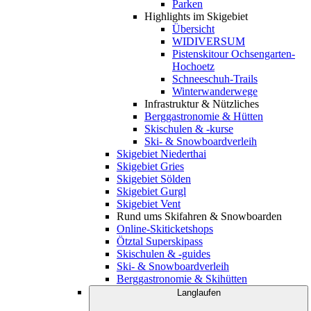
Parken
Highlights im Skigebiet
Übersicht
WIDIVERSUM
Pistenskitour Ochsengarten-
Hochoetz
Schneeschuh-Trails
Winterwanderwege
Infrastruktur & Nützliches
Berggastronomie & Hütten
Skischulen & -kurse
Ski- & Snowboardverleih
Skigebiet Niederthai
Skigebiet Gries
Skigebiet Sölden
Skigebiet Gurgl
Skigebiet Vent
Rund ums Skifahren & Snowboarden
Online-Skiticketshops
Ötztal Superskipass
Skischulen & -guides
Ski- & Snowboardverleih
Berggastronomie & Skihütten
Langlaufen