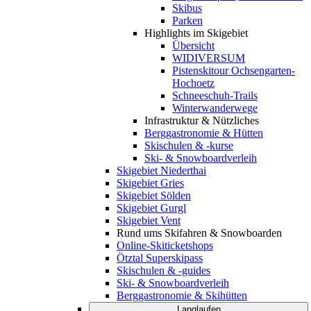
Skibus
Parken
Highlights im Skigebiet
Übersicht
WIDIVERSUM
Pistenskitour Ochsengarten-
Hochoetz
Schneeschuh-Trails
Winterwanderwege
Infrastruktur & Nützliches
Berggastronomie & Hütten
Skischulen & -kurse
Ski- & Snowboardverleih
Skigebiet Niederthai
Skigebiet Gries
Skigebiet Sölden
Skigebiet Gurgl
Skigebiet Vent
Rund ums Skifahren & Snowboarden
Online-Skiticketshops
Ötztal Superskipass
Skischulen & -guides
Ski- & Snowboardverleih
Berggastronomie & Skihütten
Langlaufen