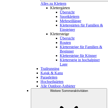
Alles zu Klettern
Klettergärten
Übersicht
Sportklettern
Mehrseillänge
Klettergärten für Familien &
Einsteiger
Klettersteige
Übersicht
Routen
Klettersteige für Familien &
Beginner
Klettersteige für Könner
Klettersteig in hochalpiner
Lage
Trailrunning
Kajak & Kanu
Paragleiten
Hochseilgärten
Alle Outdoor-Anbieter
Weitere Sommeraktivitäten