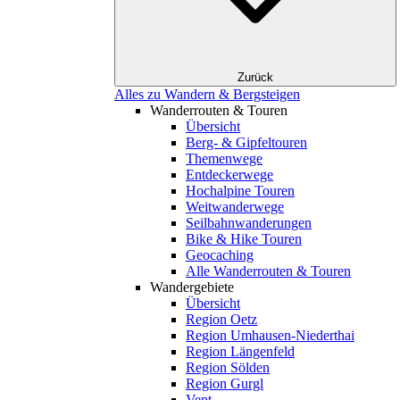
Zurück
Alles zu Wandern & Bergsteigen
Wanderrouten & Touren
Übersicht
Berg- & Gipfeltouren
Themenwege
Entdeckerwege
Hochalpine Touren
Weitwanderwege
Seilbahnwanderungen
Bike & Hike Touren
Geocaching
Alle Wanderrouten & Touren
Wandergebiete
Übersicht
Region Oetz
Region Umhausen-Niederthai
Region Längenfeld
Region Sölden
Region Gurgl
Vent