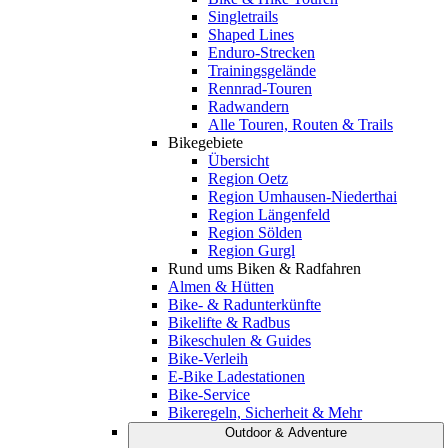
Singletrails
Shaped Lines
Enduro-Strecken
Trainingsgelände
Rennrad-Touren
Radwandern
Alle Touren, Routen & Trails
Bikegebiete
Übersicht
Region Oetz
Region Umhausen-Niederthai
Region Längenfeld
Region Sölden
Region Gurgl
Rund ums Biken & Radfahren
Almen & Hütten
Bike- & Radunterkünfte
Bikelifte & Radbus
Bikeschulen & Guides
Bike-Verleih
E-Bike Ladestationen
Bike-Service
Bikeregeln, Sicherheit & Mehr
Outdoor & Adventure