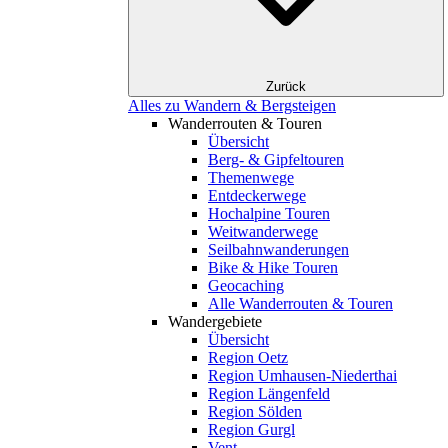
Zurück
Alles zu Wandern & Bergsteigen
Wanderrouten & Touren
Übersicht
Berg- & Gipfeltouren
Themenwege
Entdeckerwege
Hochalpine Touren
Weitwanderwege
Seilbahnwanderungen
Bike & Hike Touren
Geocaching
Alle Wanderrouten & Touren
Wandergebiete
Übersicht
Region Oetz
Region Umhausen-Niederthai
Region Längenfeld
Region Sölden
Region Gurgl
Vent