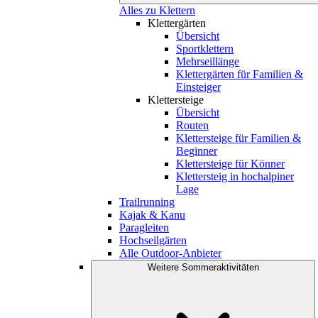
Alles zu Klettern
Klettergärten
Übersicht
Sportklettern
Mehrseillänge
Klettergärten für Familien &
Einsteiger
Klettersteige
Übersicht
Routen
Klettersteige für Familien &
Beginner
Klettersteige für Könner
Klettersteig in hochalpiner
Lage
Trailrunning
Kajak & Kanu
Paragleiten
Hochseilgärten
Alle Outdoor-Anbieter
Weitere Sommeraktivitäten