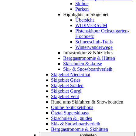
Skibus
Parken
Highlights im Skigebiet
Übersicht
WIDIVERSUM
Pistenskitour Ochsengarten-
Hochoetz
Schneeschuh-Trails
Winterwanderwege
Infrastruktur & Nützliches
Berggastronomie & Hütten
Skischulen & -kurse
Ski- & Snowboardverleih
Skigebiet Niederthai
Skigebiet Gries
Skigebiet Sölden
Skigebiet Gurgl
Skigebiet Vent
Rund ums Skifahren & Snowboarden
Online-Skiticketshops
Ötztal Superskipass
Skischulen & -guides
Ski- & Snowboardverleih
Berggastronomie & Skihütten
Langlaufen