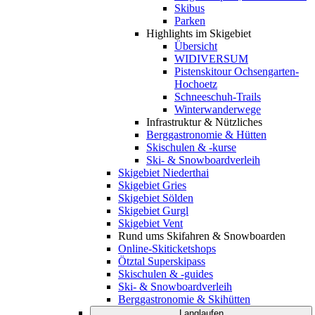
Skibus
Parken
Highlights im Skigebiet
Übersicht
WIDIVERSUM
Pistenskitour Ochsengarten-
Hochoetz
Schneeschuh-Trails
Winterwanderwege
Infrastruktur & Nützliches
Berggastronomie & Hütten
Skischulen & -kurse
Ski- & Snowboardverleih
Skigebiet Niederthai
Skigebiet Gries
Skigebiet Sölden
Skigebiet Gurgl
Skigebiet Vent
Rund ums Skifahren & Snowboarden
Online-Skiticketshops
Ötztal Superskipass
Skischulen & -guides
Ski- & Snowboardverleih
Berggastronomie & Skihütten
Langlaufen