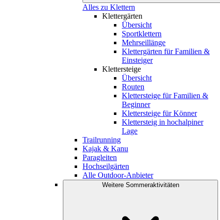
Alles zu Klettern
Klettergärten
Übersicht
Sportklettern
Mehrseillänge
Klettergärten für Familien &
Einsteiger
Klettersteige
Übersicht
Routen
Klettersteige für Familien &
Beginner
Klettersteige für Könner
Klettersteig in hochalpiner
Lage
Trailrunning
Kajak & Kanu
Paragleiten
Hochseilgärten
Alle Outdoor-Anbieter
Weitere Sommeraktivitäten