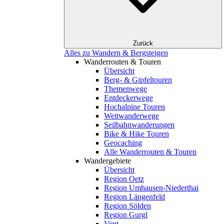
Zurück
Alles zu Wandern & Bergsteigen
Wanderrouten & Touren
Übersicht
Berg- & Gipfeltouren
Themenwege
Entdeckerwege
Hochalpine Touren
Weitwanderwege
Seilbahnwanderungen
Bike & Hike Touren
Geocaching
Alle Wanderrouten & Touren
Wandergebiete
Übersicht
Region Oetz
Region Umhausen-Niederthai
Region Längenfeld
Region Sölden
Region Gurgl
Vent