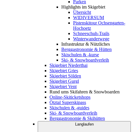
Parken
Highlights im Skigebiet
Übersicht
WIDIVERSUM
Pistenskitour Ochsengarten-
Hochoetz
Schneeschuh-Trails
Winterwanderwege
Infrastruktur & Nützliches
Berggastronomie & Hütten
Skischulen & -kurse
Ski- & Snowboardverleih
Skigebiet Niederthai
Skigebiet Gries
Skigebiet Sölden
Skigebiet Gurgl
Skigebiet Vent
Rund ums Skifahren & Snowboarden
Online-Skiticketshops
Ötztal Superskipass
Skischulen & -guides
Ski- & Snowboardverleih
Berggastronomie & Skihütten
Langlaufen