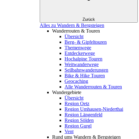
Zurück
Alles zu Wandern & Bergsteigen
Wanderrouten & Touren
Übersicht
Berg- & Gipfeltouren
Themenwege
Entdeckerwege
Hochalpine Touren
Weitwanderwege
Seilbahnwanderungen
Bike & Hike Touren
Geocaching
Alle Wanderrouten & Touren
Wandergebiete
Übersicht
Region Oetz
Region Umhausen-Niederthai
Region Längenfeld
Region Sölden
Region Gurgl
Vent
Rund ums Wandern & Bergsteigen