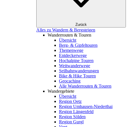
Zurück
Alles zu Wandern & Bergsteigen
Wanderrouten & Touren
Übersicht
Berg- & Gipfeltouren
Themenwege
Entdeckerwege
Hochalpine Touren
Weitwanderwege
Seilbahnwanderungen
Bike & Hike Touren
Geocaching
Alle Wanderrouten & Touren
Wandergebiete
Übersicht
Region Oetz
Region Umhausen-Niederthai
Region Längenfeld
Region Sölden
Region Gurgl
Vent