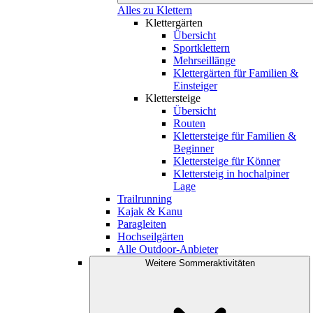
Alles zu Klettern
Klettergärten
Übersicht
Sportklettern
Mehrseillänge
Klettergärten für Familien &
Einsteiger
Klettersteige
Übersicht
Routen
Klettersteige für Familien &
Beginner
Klettersteige für Könner
Klettersteig in hochalpiner
Lage
Trailrunning
Kajak & Kanu
Paragleiten
Hochseilgärten
Alle Outdoor-Anbieter
Weitere Sommeraktivitäten