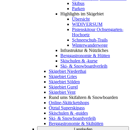
Skibus
Parken
Highlights im Skigebiet
Übersicht
WIDIVERSUM
Pistenskitour Ochsengarten-
Hochoetz
Schneeschuh-Trails
Winterwanderwege
Infrastruktur & Nützliches
Berggastronomie & Hütten
Skischulen & -kurse
Ski- & Snowboardverleih
Skigebiet Niederthai
Skigebiet Gries
Skigebiet Sölden
Skigebiet Gurgl
Skigebiet Vent
Rund ums Skifahren & Snowboarden
Online-Skiticketshops
Ötztal Superskipass
Skischulen & -guides
Ski- & Snowboardverleih
Berggastronomie & Skihütten
Langlaufen