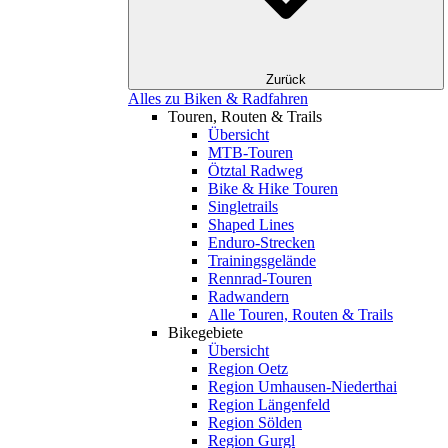
Zurück
Alles zu Biken & Radfahren
Touren, Routen & Trails
Übersicht
MTB-Touren
Ötztal Radweg
Bike & Hike Touren
Singletrails
Shaped Lines
Enduro-Strecken
Trainingsgelände
Rennrad-Touren
Radwandern
Alle Touren, Routen & Trails
Bikegebiete
Übersicht
Region Oetz
Region Umhausen-Niederthai
Region Längenfeld
Region Sölden
Region Gurgl