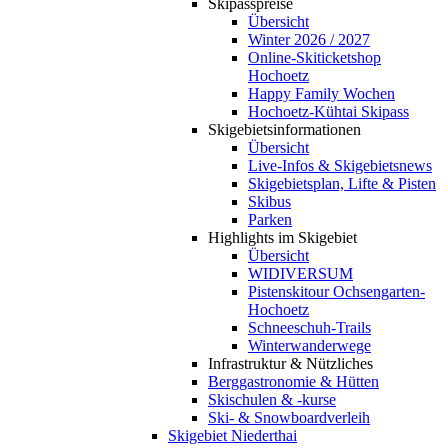
Skipasspreise
Übersicht
Winter 2026 / 2027
Online-Skiticketshop
Hochoetz
Happy Family Wochen
Hochoetz-Kühtai Skipass
Skigebietsinformationen
Übersicht
Live-Infos & Skigebietsnews
Skigebietsplan, Lifte & Pisten
Skibus
Parken
Highlights im Skigebiet
Übersicht
WIDIVERSUM
Pistenskitour Ochsengarten-
Hochoetz
Schneeschuh-Trails
Winterwanderwege
Infrastruktur & Nützliches
Berggastronomie & Hütten
Skischulen & -kurse
Ski- & Snowboardverleih
Skigebiet Niederthai