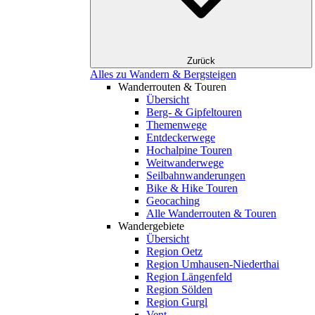
Zurück
Alles zu Wandern & Bergsteigen
Wanderrouten & Touren
Übersicht
Berg- & Gipfeltouren
Themenwege
Entdeckerwege
Hochalpine Touren
Weitwanderwege
Seilbahnwanderungen
Bike & Hike Touren
Geocaching
Alle Wanderrouten & Touren
Wandergebiete
Übersicht
Region Oetz
Region Umhausen-Niederthai
Region Längenfeld
Region Sölden
Region Gurgl
Vent