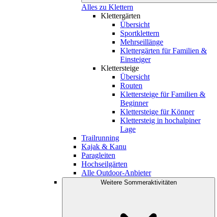
Alles zu Klettern
Klettergärten
Übersicht
Sportklettern
Mehrseillänge
Klettergärten für Familien &
Einsteiger
Klettersteige
Übersicht
Routen
Klettersteige für Familien &
Beginner
Klettersteige für Könner
Klettersteig in hochalpiner
Lage
Trailrunning
Kajak & Kanu
Paragleiten
Hochseilgärten
Alle Outdoor-Anbieter
Weitere Sommeraktivitäten