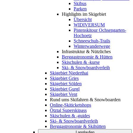
Skibus
Parken
Highlights im Skigebiet
Übersicht
WIDIVERSUM
Pistenskitour Ochsengarten-
Hochoetz
Schneeschuh-Trails
Winterwanderwege
Infrastruktur & Nützliches
Berggastronomie & Hütten
Skischulen & -kurse
Ski- & Snowboardverleih
Skigebiet Niederthai
Skigebiet Gries
Skigebiet Sölden
Skigebiet Gurgl
Skigebiet Vent
Rund ums Skifahren & Snowboarden
Online-Skiticketshops
Ötztal Superskipass
Skischulen & -guides
Ski- & Snowboardverleih
Berggastronomie & Skihütten
Langlaufen