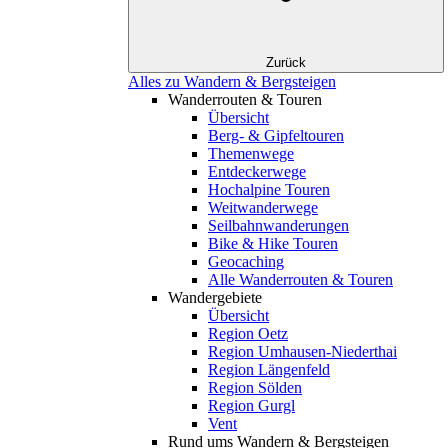
Zurück
Alles zu Wandern & Bergsteigen
Wanderrouten & Touren
Übersicht
Berg- & Gipfeltouren
Themenwege
Entdeckerwege
Hochalpine Touren
Weitwanderwege
Seilbahnwanderungen
Bike & Hike Touren
Geocaching
Alle Wanderrouten & Touren
Wandergebiete
Übersicht
Region Oetz
Region Umhausen-Niederthai
Region Längenfeld
Region Sölden
Region Gurgl
Vent
Rund ums Wandern & Bergsteigen