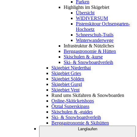
Parken
Highlights im Skigebiet
Übersicht
WIDIVERSUM
Pistenskitour Ochsengarten-
Hochoetz
Schneeschuh-Trails
Winterwanderwege
Infrastruktur & Nützliches
Berggastronomie & Hütten
Skischulen & -kurse
Ski- & Snowboardverleih
Skigebiet Niederthai
Skigebiet Gries
Skigebiet Sölden
Skigebiet Gurgl
Skigebiet Vent
Rund ums Skifahren & Snowboarden
Online-Skiticketshops
Ötztal Superskipass
Skischulen & -guides
Ski- & Snowboardverleih
Berggastronomie & Skihütten
Langlaufen