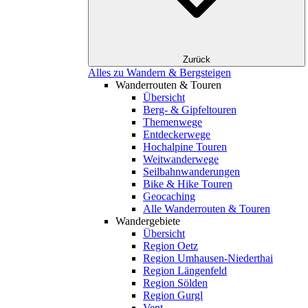
Zurück
Alles zu Wandern & Bergsteigen
Wanderrouten & Touren
Übersicht
Berg- & Gipfeltouren
Themenwege
Entdeckerwege
Hochalpine Touren
Weitwanderwege
Seilbahnwanderungen
Bike & Hike Touren
Geocaching
Alle Wanderrouten & Touren
Wandergebiete
Übersicht
Region Oetz
Region Umhausen-Niederthai
Region Längenfeld
Region Sölden
Region Gurgl
Vent