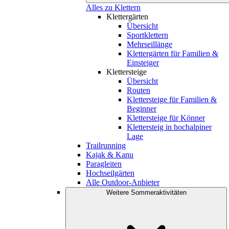
Alles zu Klettern
Klettergärten
Übersicht
Sportklettern
Mehrseillänge
Klettergärten für Familien &
Einsteiger
Klettersteige
Übersicht
Routen
Klettersteige für Familien &
Beginner
Klettersteige für Könner
Klettersteig in hochalpiner
Lage
Trailrunning
Kajak & Kanu
Paragleiten
Hochseilgärten
Alle Outdoor-Anbieter
Weitere Sommeraktivitäten