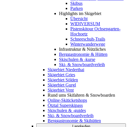
Skibus
Parken
Highlights im Skigebiet
Übersicht
WIDIVERSUM
Pistenskitour Ochsengarten-
Hochoetz
Schneeschuh-Trails
Winterwanderwege
Infrastruktur & Nützliches
Berggastronomie & Hütten
Skischulen & -kurse
Ski- & Snowboardverleih
Skigebiet Niederthai
Skigebiet Gries
Skigebiet Sölden
Skigebiet Gurgl
Skigebiet Vent
Rund ums Skifahren & Snowboarden
Online-Skiticketshops
Ötztal Superskipass
Skischulen & -guides
Ski- & Snowboardverleih
Berggastronomie & Skihütten
Langlaufen