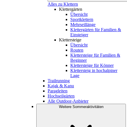
Alles zu Klettern
Klettergärten
Übersicht
Sportklettern
Mehrseillänge
Klettergärten für Familien &
Einsteiger
Klettersteige
Übersicht
Routen
Klettersteige für Familien &
Beginner
Klettersteige für Könner
Klettersteig in hochalpiner
Lage
Trailrunning
Kajak & Kanu
Paragleiten
Hochseilgärten
Alle Outdoor-Anbieter
Weitere Sommeraktivitäten