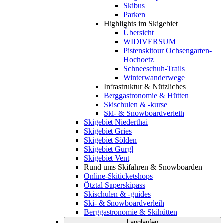
Skibus
Parken
Highlights im Skigebiet
Übersicht
WIDIVERSUM
Pistenskitour Ochsengarten-
Hochoetz
Schneeschuh-Trails
Winterwanderwege
Infrastruktur & Nützliches
Berggastronomie & Hütten
Skischulen & -kurse
Ski- & Snowboardverleih
Skigebiet Niederthai
Skigebiet Gries
Skigebiet Sölden
Skigebiet Gurgl
Skigebiet Vent
Rund ums Skifahren & Snowboarden
Online-Skiticketshops
Ötztal Superskipass
Skischulen & -guides
Ski- & Snowboardverleih
Berggastronomie & Skihütten
Langlaufen