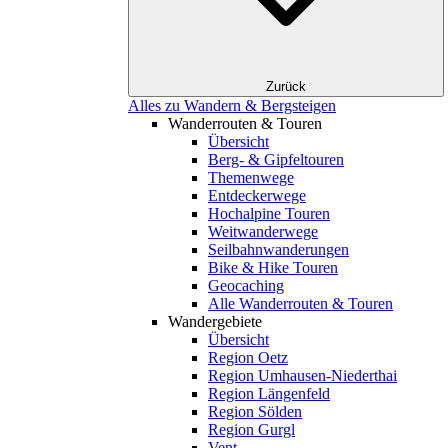
Zurück
Alles zu Wandern & Bergsteigen
Wanderrouten & Touren
Übersicht
Berg- & Gipfeltouren
Themenwege
Entdeckerwege
Hochalpine Touren
Weitwanderwege
Seilbahnwanderungen
Bike & Hike Touren
Geocaching
Alle Wanderrouten & Touren
Wandergebiete
Übersicht
Region Oetz
Region Umhausen-Niederthai
Region Längenfeld
Region Sölden
Region Gurgl
Vent