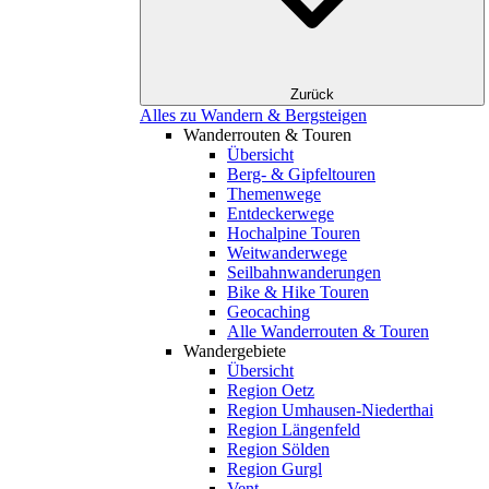
Zurück
Alles zu Wandern & Bergsteigen
Wanderrouten & Touren
Übersicht
Berg- & Gipfeltouren
Themenwege
Entdeckerwege
Hochalpine Touren
Weitwanderwege
Seilbahnwanderungen
Bike & Hike Touren
Geocaching
Alle Wanderrouten & Touren
Wandergebiete
Übersicht
Region Oetz
Region Umhausen-Niederthai
Region Längenfeld
Region Sölden
Region Gurgl
Vent