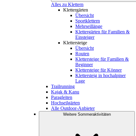
Alles zu Klettern
Klettergärten
Übersicht
Sportklettern
Mehrseillänge
Klettergärten für Familien &
Einsteiger
Klettersteige
Übersicht
Routen
Klettersteige für Familien &
Beginner
Klettersteige für Könner
Klettersteig in hochalpiner
Lage
Trailrunning
Kajak & Kanu
Paragleiten
Hochseilgärten
Alle Outdoor-Anbieter
Weitere Sommeraktivitäten