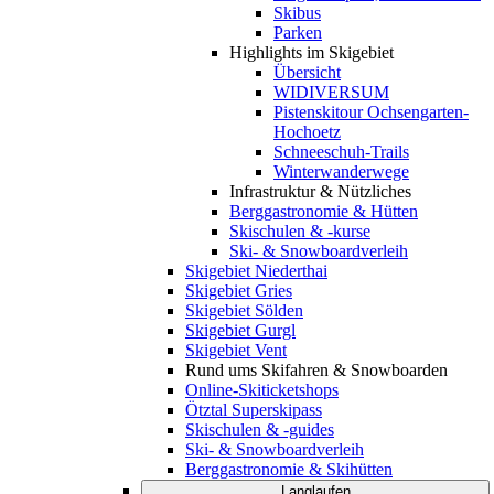
Skibus
Parken
Highlights im Skigebiet
Übersicht
WIDIVERSUM
Pistenskitour Ochsengarten-
Hochoetz
Schneeschuh-Trails
Winterwanderwege
Infrastruktur & Nützliches
Berggastronomie & Hütten
Skischulen & -kurse
Ski- & Snowboardverleih
Skigebiet Niederthai
Skigebiet Gries
Skigebiet Sölden
Skigebiet Gurgl
Skigebiet Vent
Rund ums Skifahren & Snowboarden
Online-Skiticketshops
Ötztal Superskipass
Skischulen & -guides
Ski- & Snowboardverleih
Berggastronomie & Skihütten
Langlaufen