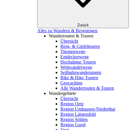
Zurück
Alles zu Wandern & Bergsteigen
Wanderrouten & Touren
Übersicht
Berg- & Gipfeltouren
Themenwege
Entdeckerwege
Hochalpine Touren
Weitwanderwege
Seilbahnwanderungen
Bike & Hike Touren
Geocaching
Alle Wanderrouten & Touren
Wandergebiete
Übersicht
Region Oetz
Region Umhausen-Niederthai
Region Längenfeld
Region Sölden
Region Gurgl
Vent