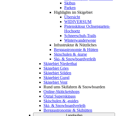
Skibus
Parken
Highlights im Skigebiet
Übersicht
WIDIVERSUM
Pistenskitour Ochsengarten-
Hochoetz
Schneeschuh-Trails
Winterwanderwege
Infrastruktur & Nützliches
Berggastronomie & Hütten
Skischulen & -kurse
Ski- & Snowboardverleih
Skigebiet Niederthai
Skigebiet Gries
Skigebiet Sölden
Skigebiet Gurgl
Skigebiet Vent
Rund ums Skifahren & Snowboarden
Online-Skiticketshops
Ötztal Superskipass
Skischulen & -guides
Ski- & Snowboardverleih
Berggastronomie & Skihütten
Langlaufen