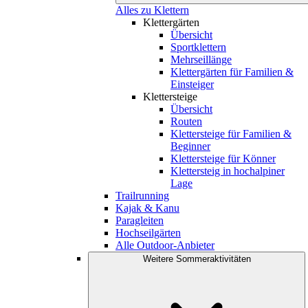
Alles zu Klettern
Klettergärten
Übersicht
Sportklettern
Mehrseillänge
Klettergärten für Familien &
Einsteiger
Klettersteige
Übersicht
Routen
Klettersteige für Familien &
Beginner
Klettersteige für Könner
Klettersteig in hochalpiner
Lage
Trailrunning
Kajak & Kanu
Paragleiten
Hochseilgärten
Alle Outdoor-Anbieter
Weitere Sommeraktivitäten