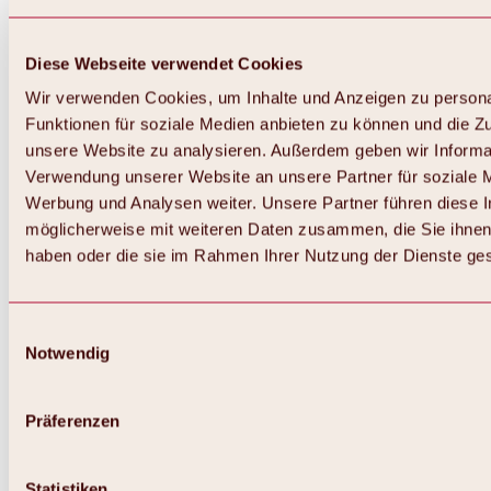
Diese Webseite verwendet Cookies
Wir verwenden Cookies, um Inhalte und Anzeigen zu persona
Funktionen für soziale Medien anbieten zu können und die Zug
unsere Website zu analysieren. Außerdem geben wir Informat
Verwendung unserer Website an unsere Partner für soziale 
Zurück
Alles zum Skigebiet Hochoetz
Werbung und Analysen weiter. Unsere Partner führen diese 
Skipasspreise
möglicherweise mit weiteren Daten zusammen, die Sie ihnen 
Übersicht
haben oder die sie im Rahmen Ihrer Nutzung der Dienste g
Winter 2026 / 2027
Online-Skiticketshop
Hochoetz
Happy Family Wochen
Einwilligungsauswahl
Hochoetz-Kühtai Skipass
Notwendig
Skigebietsinformationen
Übersicht
Live-Infos & Skigebietsnews
Skigebietsplan, Lifte & Pisten
Präferenzen
Skibus
Parken
Highlights im Skigebiet
Statistiken