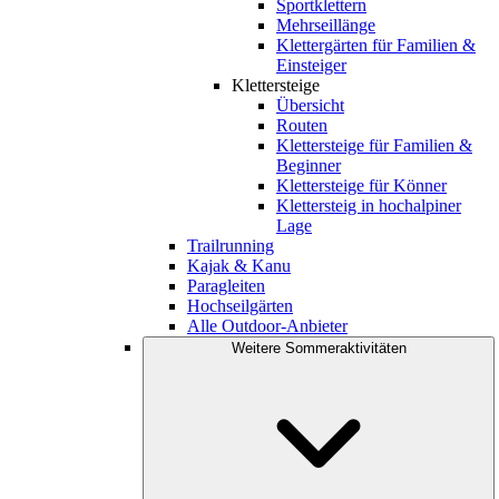
Sportklettern
Mehrseillänge
Klettergärten für Familien &
Einsteiger
Klettersteige
Übersicht
Routen
Klettersteige für Familien &
Beginner
Klettersteige für Könner
Klettersteig in hochalpiner
Lage
Trailrunning
Kajak & Kanu
Paragleiten
Hochseilgärten
Alle Outdoor-Anbieter
Weitere Sommeraktivitäten