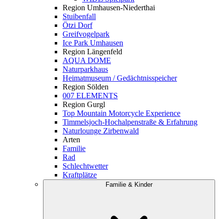
Region Umhausen-Niederthai
Stuibenfall
Ötzi Dorf
Greifvogelpark
Ice Park Umhausen
Region Längenfeld
AQUA DOME
Naturparkhaus
Heimatmuseum / Gedächtnisspeicher
Region Sölden
007 ELEMENTS
Region Gurgl
Top Mountain Motorcycle Experience
Timmelsjoch-Hochalpenstraße & Erfahrung
Naturlounge Zirbenwald
Arten
Familie
Rad
Schlechtwetter
Kraftplätze
Familie & Kinder