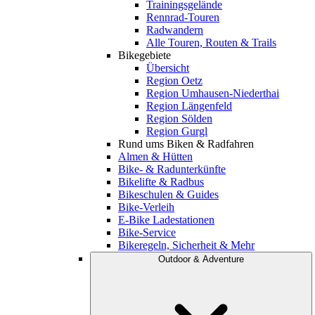
Trainingsgelände
Rennrad-Touren
Radwandern
Alle Touren, Routen & Trails
Bikegebiete
Übersicht
Region Oetz
Region Umhausen-Niederthai
Region Längenfeld
Region Sölden
Region Gurgl
Rund ums Biken & Radfahren
Almen & Hütten
Bike- & Radunterkünfte
Bikelifte & Radbus
Bikeschulen & Guides
Bike-Verleih
E-Bike Ladestationen
Bike-Service
Bikeregeln, Sicherheit & Mehr
Outdoor & Adventure