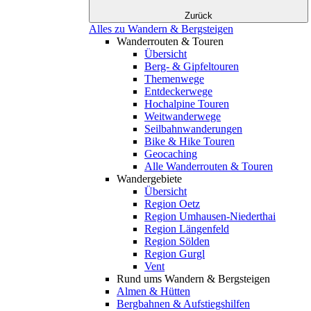
Zurück
Alles zu Wandern & Bergsteigen
Wanderrouten & Touren
Übersicht
Berg- & Gipfeltouren
Themenwege
Entdeckerwege
Hochalpine Touren
Weitwanderwege
Seilbahnwanderungen
Bike & Hike Touren
Geocaching
Alle Wanderrouten & Touren
Wandergebiete
Übersicht
Region Oetz
Region Umhausen-Niederthai
Region Längenfeld
Region Sölden
Region Gurgl
Vent
Rund ums Wandern & Bergsteigen
Almen & Hütten
Bergbahnen & Aufstiegshilfen