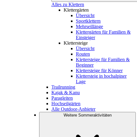
Alles zu Klettern
Klettergärten
Übersicht
Sportklettern
Mehrseillänge
Klettergärten für Familien &
Einsteiger
Klettersteige
Übersicht
Routen
Klettersteige für Familien &
Beginner
Klettersteige für Könner
Klettersteig in hochalpiner
Lage
Trailrunning
Kajak & Kanu
Paragleiten
Hochseilgärten
Alle Outdoor-Anbieter
Weitere Sommeraktivitäten