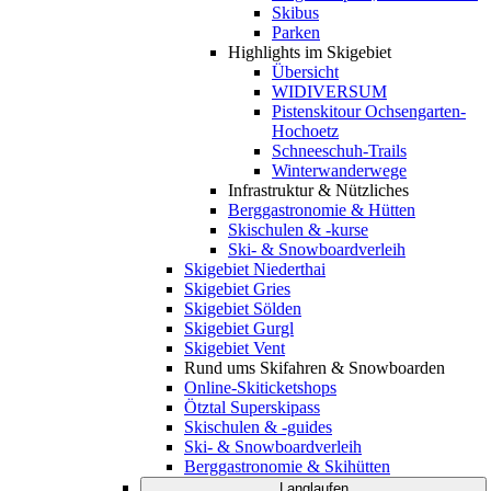
Skibus
Parken
Highlights im Skigebiet
Übersicht
WIDIVERSUM
Pistenskitour Ochsengarten-
Hochoetz
Schneeschuh-Trails
Winterwanderwege
Infrastruktur & Nützliches
Berggastronomie & Hütten
Skischulen & -kurse
Ski- & Snowboardverleih
Skigebiet Niederthai
Skigebiet Gries
Skigebiet Sölden
Skigebiet Gurgl
Skigebiet Vent
Rund ums Skifahren & Snowboarden
Online-Skiticketshops
Ötztal Superskipass
Skischulen & -guides
Ski- & Snowboardverleih
Berggastronomie & Skihütten
Langlaufen