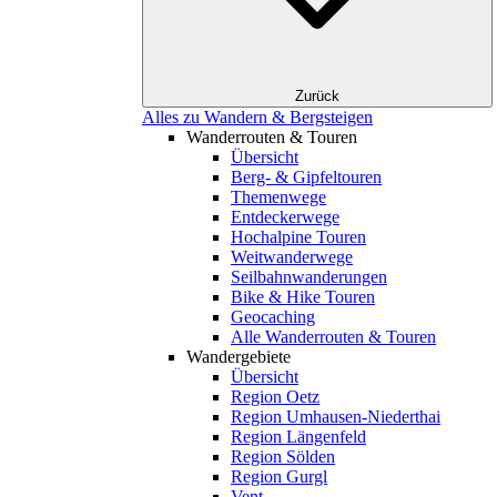
Zurück
Alles zu Wandern & Bergsteigen
Wanderrouten & Touren
Übersicht
Berg- & Gipfeltouren
Themenwege
Entdeckerwege
Hochalpine Touren
Weitwanderwege
Seilbahnwanderungen
Bike & Hike Touren
Geocaching
Alle Wanderrouten & Touren
Wandergebiete
Übersicht
Region Oetz
Region Umhausen-Niederthai
Region Längenfeld
Region Sölden
Region Gurgl
Vent