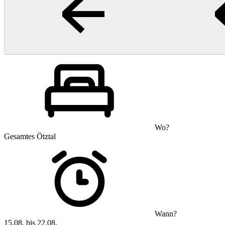
Wo?
Gesamtes Ötztal
Wann?
15.08. bis 22.08.